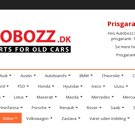
Prisgara
Hos Autobozz h
prisgaranti 
Se mere h
Prisgarant
Audi
Austin
Autobianchi
BMW
Chevrolet
C
ord
FSO
Honda
Hyundai
Iveco
Izusu
s
Lotus
Maserati
Mazda
Mercedes
Mercu
Pininfarina
Porsche
Renault
Rover
Saab
Volvo
Volkswagon
Zastava
Varer uden indeling