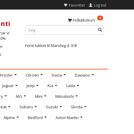
Favoritter
Log ind
0
Indkøbskurv
nti
ar vi
-10%
Ferie lukket til Mandag d. 3/8
er
i
hrysler
Citroën
Dacia
Daewoo
Jaguar
Jeep
Kia
Lada
ry
MG
Mini
Mitsubishi
Seat
Subaru
Suzuki
Skoda
Alpine
Bedford
Aston Martin