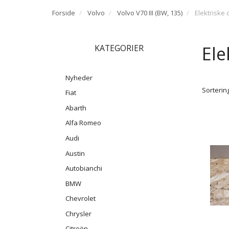
Forside
Volvo
Volvo V70 III (BW, 135)
Elektriske 
Ele
KATEGORIER
Nyheder
Sortering
Fiat
Abarth
Alfa Romeo
Audi
Austin
Autobianchi
BMW
Chevrolet
Chrysler
Citroën