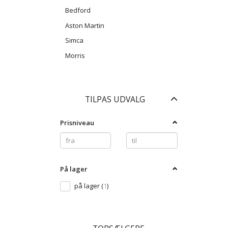
Bedford
Aston Martin
Simca
Morris
Skifte
TILPAS UDVALG
filter
Prisniveau
På lager
på lager
(
1
)