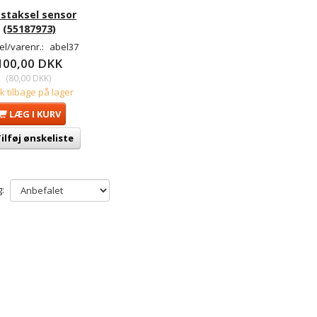
staksel sensor
(55187973)
l/varenr.:
abel37
100,00 DKK
(
80,00 DKK
)
tk tilbage på lager
LÆG I KURV
ilføj ønskeliste
: