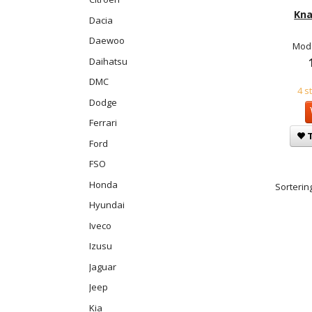
Kna
Dacia
Daewoo
Mode
Daihatsu
DMC
4 s
Dodge
Ferrari
T
Ford
FSO
Honda
Sortering
Hyundai
Iveco
Izusu
Jaguar
Jeep
Kia