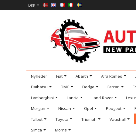
DKK
Nyheder
Fiat
Abarth
Alfa Romeo
Daihatsu
DMC
Dodge
Ferrari
F
Lamborghini
Lancia
Land-Rover
Lexu
Morgan
Nissan
Opel
Peugeot
Talbot
Toyota
Triumph
Vauxhall
Simca
Morris