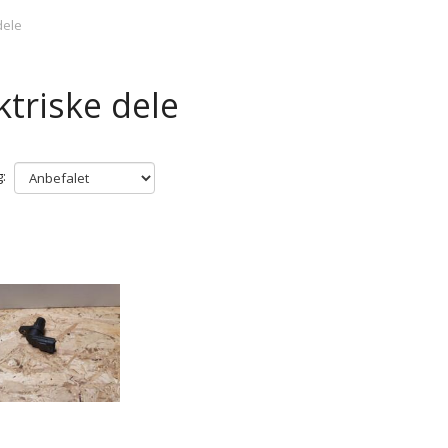
dele
ktriske dele
: