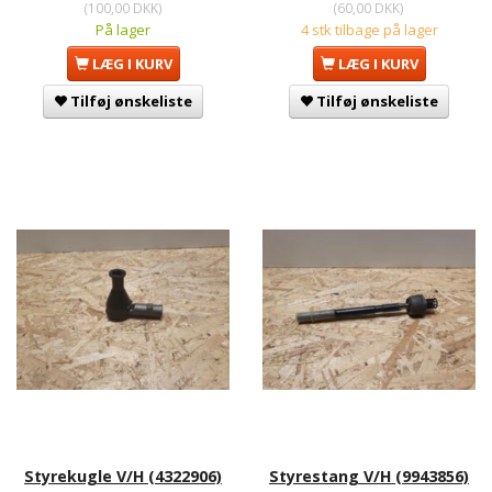
(
100,00 DKK
)
(
60,00 DKK
)
På lager
4 stk tilbage på lager
LÆG I KURV
LÆG I KURV
Tilføj ønskeliste
Tilføj ønskeliste
Styrekugle V/H (4322906)
Styrestang V/H (9943856)