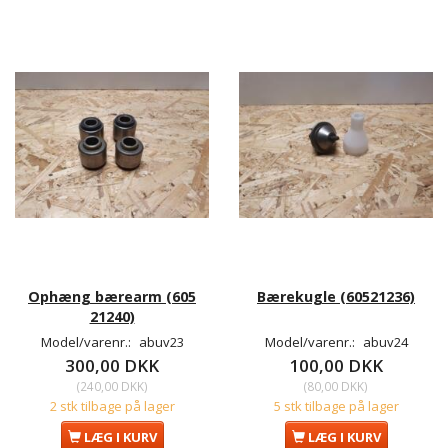
Ophæng bærearm (605
Bærekugle (60521236)
21240)
Model/varenr.:
abuv23
Model/varenr.:
abuv24
300,00 DKK
100,00 DKK
(
240,00 DKK
)
(
80,00 DKK
)
2 stk tilbage på lager
5 stk tilbage på lager
LÆG I KURV
LÆG I KURV