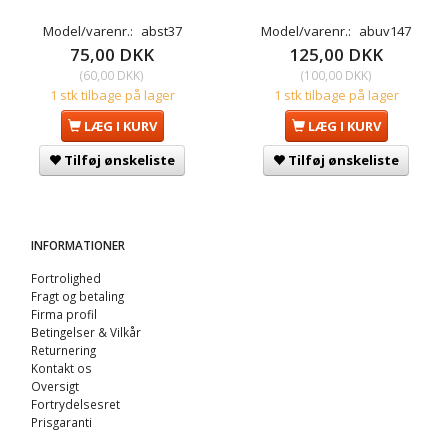
Model/varenr.:
abst37
Model/varenr.:
abuv147
75,00 DKK
125,00 DKK
(
60,00 DKK
)
(
100,00 DKK
)
1 stk tilbage på lager
1 stk tilbage på lager
LÆG I KURV
LÆG I KURV
Tilføj ønskeliste
Tilføj ønskeliste
INFORMATIONER
Fortrolighed
Fragt og betaling
Firma profil
Betingelser & Vilkår
Returnering
Kontakt os
Oversigt
Fortrydelsesret
Prisgaranti