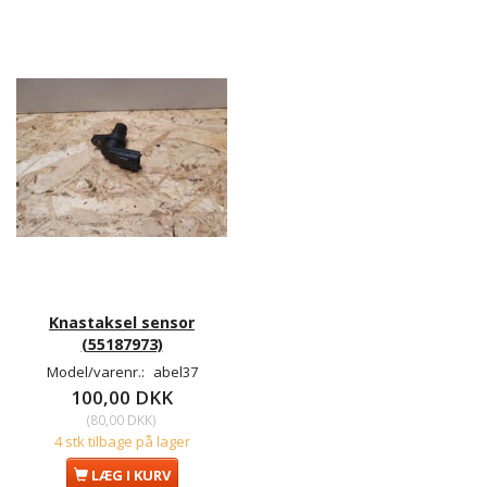
Knastaksel sensor
(55187973)
Model/varenr.:
abel37
100,00 DKK
(
80,00 DKK
)
4 stk tilbage på lager
LÆG I KURV