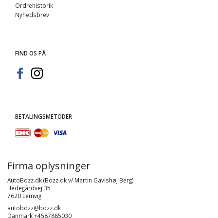
Ordrehistorik
Nyhedsbrev
FIND OS PÅ
BETALINGSMETODER
Firma oplysninger
AutoBozz.dk (Bozz.dk v/ Martin Gavlshøj Berg)
Hedegårdvej 35
7620 Lemvig
autobozz@bozz.dk
Danmark +4587885030