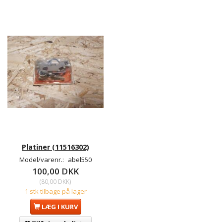
Platiner (11516302)
Model/varenr.:
abel550
100,00 DKK
(
80,00 DKK
)
1 stk tilbage på lager
LÆG I KURV