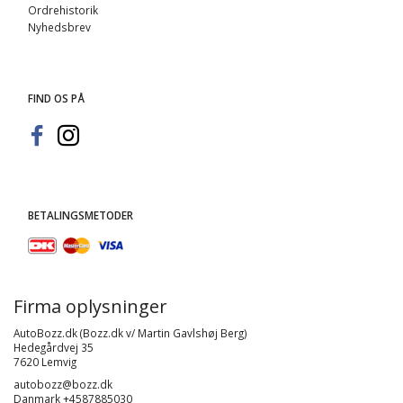
Ordrehistorik
Nyhedsbrev
FIND OS PÅ
BETALINGSMETODER
Firma oplysninger
AutoBozz.dk (Bozz.dk v/ Martin Gavlshøj Berg)
Hedegårdvej 35
7620 Lemvig
autobozz@bozz.dk
Danmark +4587885030