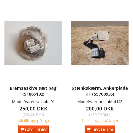
Bremseskive sæt bag
Stænkskærm, Ankerplade
(51865132)
HF (55700935)
Model/varenr.:
abbs01
Model/varenr.:
abbd142
250,00 DKK
200,00 DKK
(
200,00 DKK
)
(
160,00 DKK
)
1 stk tilbage på lager
1 stk tilbage på lager
LÆG I KURV
LÆG I KURV