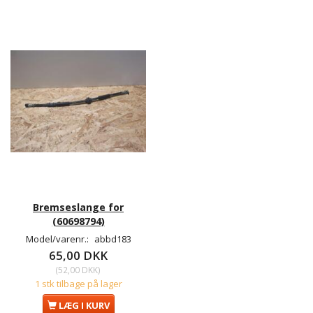
Bremseslange for
(60698794)
Model/varenr.:
abbd183
65,00 DKK
(
52,00 DKK
)
1 stk tilbage på lager
LÆG I KURV