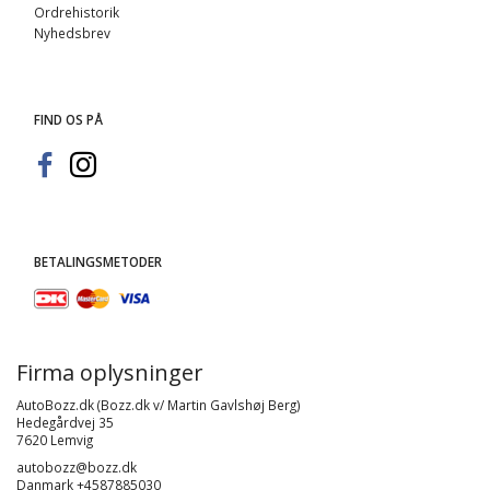
Ordrehistorik
Nyhedsbrev
FIND OS PÅ
BETALINGSMETODER
Firma oplysninger
AutoBozz.dk (Bozz.dk v/ Martin Gavlshøj Berg)
Hedegårdvej 35
7620 Lemvig
autobozz@bozz.dk
Danmark +4587885030