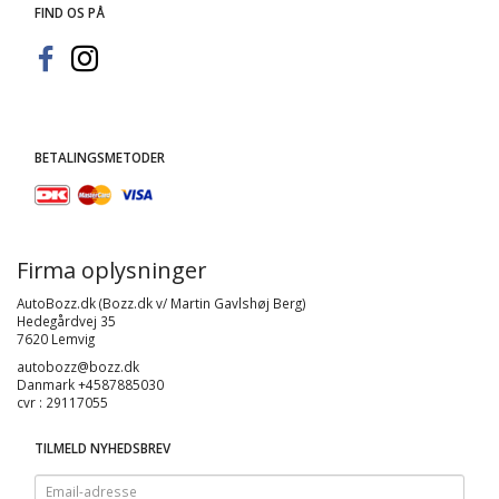
FIND OS PÅ
BETALINGSMETODER
Firma oplysninger
AutoBozz.dk (Bozz.dk v/ Martin Gavlshøj Berg)
Hedegårdvej 35
7620 Lemvig
autobozz@bozz.dk
Danmark +4587885030
cvr : 29117055
TILMELD NYHEDSBREV
Email-