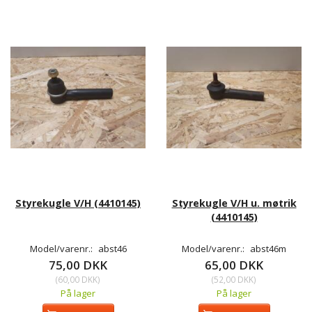
Styrekugle V/H (4410145)
Styrekugle V/H u. møtrik
(4410145)
Model/varenr.:
abst46
Model/varenr.:
abst46m
75,00 DKK
65,00 DKK
(
60,00 DKK
)
(
52,00 DKK
)
På lager
På lager