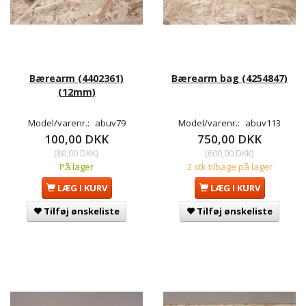
Bærearm (4402361)
Bærearm bag (4254847)
(12mm)
Model/varenr.:
abuv79
Model/varenr.:
abuv113
100,00 DKK
750,00 DKK
(
80,00 DKK
)
(
600,00 DKK
)
På lager
2 stk tilbage på lager
LÆG I KURV
LÆG I KURV
Tilføj ønskeliste
Tilføj ønskeliste