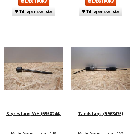
LÆG I KURV
LÆG I KURV
Tilføj ønskeliste
Tilføj ønskeliste
Styrestang V/H (5958244)
Tandstang (5963475)
Model/varenr.:
abuv149
Model/varenr.:
abuv160