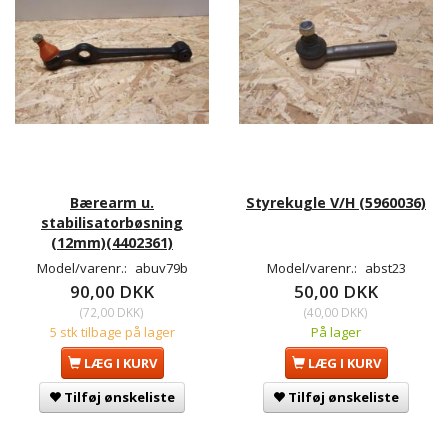
Bærearm u.
Styrekugle V/H (5960036)
stabilisatorbøsning
(12mm)(4402361)
Model/varenr.:
abuv79b
Model/varenr.:
abst23
90,00 DKK
50,00 DKK
(
72,00 DKK
)
(
40,00 DKK
)
5 stk tilbage på lager
På lager
LÆG I KURV
LÆG I KURV
Tilføj ønskeliste
Tilføj ønskeliste