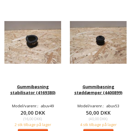
Gummibøsning
Gummibøsning
stabilisator (4169380)
støddæmper (4400899)
Model/varenr.:
abuv49
Model/varenr.:
abuv53
20,00 DKK
50,00 DKK
(
16,00 DKK
)
(
40,00 DKK
)
2 stk tilbage på lager
4 stk tilbage på lager