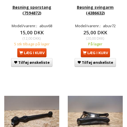
Bøsning sporstang
Bøsning svingarm
(7594872)
(4386632)
Model/varenr.:
abuv68
Model/varenr.:
abuv72
15,00 DKK
25,00 DKK
(
12,00 DKK
)
(
20,00 DKK
)
5 stk tilbage på lager
På lager
LÆG I KURV
LÆG I KURV
Tilføj ønskeliste
Tilføj ønskeliste