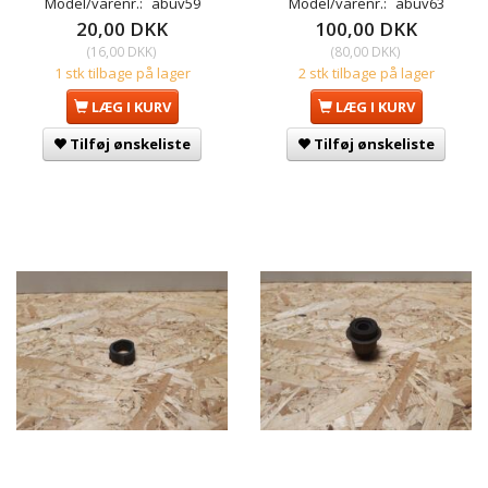
Model/varenr.:
abuv59
Model/varenr.:
abuv63
20,00 DKK
100,00 DKK
(
16,00 DKK
)
(
80,00 DKK
)
1 stk tilbage på lager
2 stk tilbage på lager
LÆG I KURV
LÆG I KURV
Tilføj ønskeliste
Tilføj ønskeliste