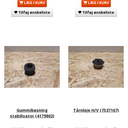
LÆG I KURV
LÆG I KURV
Tilføj ønskeliste
Tilføj ønskeliste
Gummibøsning
Tårnleje H/V (7537167)
stabilisator (4179802)