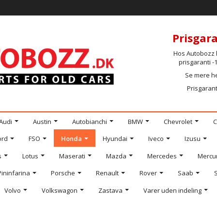
Prisgara
Hos Autobozz h
prisgaranti 
Se mere h
Prisgarant
Audi
Austin
Autobianchi
BMW
Chevrolet
C
ord
FSO
Honda
Hyundai
Iveco
Izusu
s
Lotus
Maserati
Mazda
Mercedes
Mercu
Pininfarina
Porsche
Renault
Rover
Saab
Volvo
Volkswagon
Zastava
Varer uden indeling