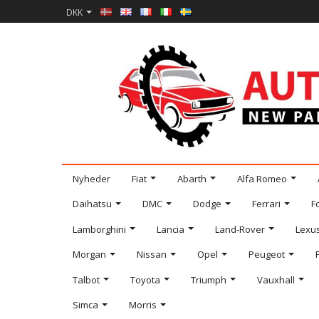
DKK
Nyheder
Fiat
Abarth
Alfa Romeo
Daihatsu
DMC
Dodge
Ferrari
F
Lamborghini
Lancia
Land-Rover
Lexu
Morgan
Nissan
Opel
Peugeot
Talbot
Toyota
Triumph
Vauxhall
Simca
Morris