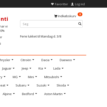
Favoritter
Log ind
0
Indkøbskurv
nti
ar vi
-10%
Ferie lukket til Mandag d. 3/8
er
i
hrysler
Citroën
Dacia
Daewoo
Jaguar
Jeep
Kia
Lada
ry
MG
Mini
Mitsubishi
Seat
Subaru
Suzuki
Skoda
Alpine
Bedford
Aston Martin