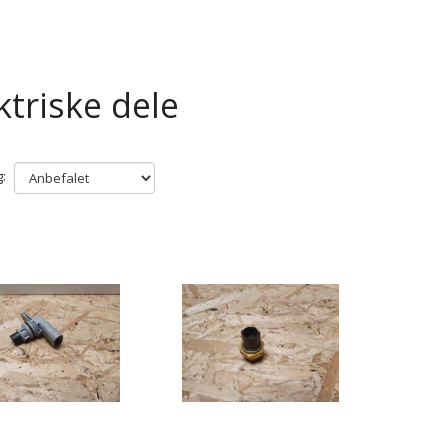
ktriske dele
: