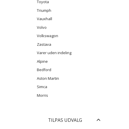
Toyota
Triumph
Vauxhall
Volvo
Volkswagon
Zastava
Varer uden indeling
Alpine
Bedford
Aston Martin
Simca
Morris
Skifte
TILPAS UDVALG
filter