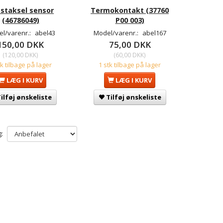
staksel sensor
Termokontakt (37760
(46786049)
P00 003)
l/varenr.:
abel43
Model/varenr.:
abel167
150,00 DKK
75,00 DKK
(
120,00 DKK
)
(
60,00 DKK
)
tk tilbage på lager
1 stk tilbage på lager
LÆG I KURV
LÆG I KURV
ilføj ønskeliste
Tilføj ønskeliste
: