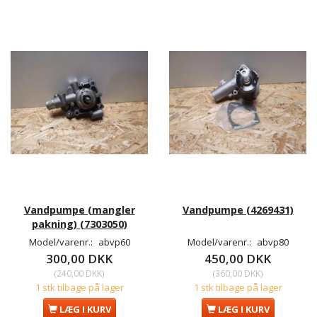
Vandpumpe (mangler
Vandpumpe (4269431)
pakning) (7303050)
Model/varenr.:
abvp60
Model/varenr.:
abvp80
300,00 DKK
450,00 DKK
(
240,00 DKK
)
(
360,00 DKK
)
1 stk tilbage på lager
1 stk tilbage på lager
LÆG I KURV
LÆG I KURV