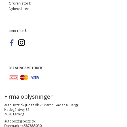
Ordrehistorik
Nyhedsbrev
FIND OS PÅ
BETALINGSMETODER
Firma oplysninger
AutoBozz.dk (Bozz.dk v/ Martin Gavlshøj Berg)
Hedegårdvej 35
7620 Lemvig
autobozz@bozz.dk
Danmark +4587885030