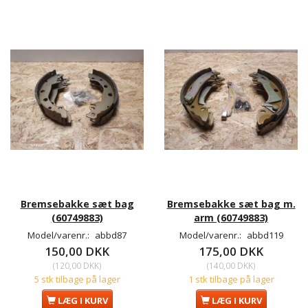
Bremsebakke sæt bag
Bremsebakke sæt bag m.
(60749883)
arm (60749883)
Model/varenr.:
abbd87
Model/varenr.:
abbd119
150,00 DKK
175,00 DKK
(
120,00 DKK
)
(
140,00 DKK
)
5 stk tilbage på lager
1 stk tilbage på lager
LÆG I KURV
LÆG I KURV