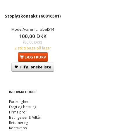
Stoplyskontakt (60816501)
Model/varenr.:
abel514
100,00 DKK
(
80,00 DKK
)
2 stk tilbage på lager
LÆG I KURV
Tilføj ønskeliste
INFORMATIONER
Fortrolighed
Fragt og betaling
Firma profil
Betingelser & Vilkår
Returnering
Kontakt os