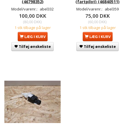
(46798352)
(fartpilot) (46840511)
Model/varenr.:
abel332
Model/varenr.:
abel359
100,00 DKK
75,00 DKK
(
80,00 DKK
)
(
60,00 DKK
)
1 stk tilbage på lager
1 stk tilbage på lager
LÆG I KURV
LÆG I KURV
Tilføj ønskeliste
Tilføj ønskeliste