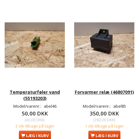
Temperaturføler vand
Forvarmer relæ (46807091)
(55193203)
Model/varenr.:
abel46
Model/varenr.:
abel85
50,00 DKK
350,00 DKK
(
40,00 DKK
)
(
280,00 DKK
)
2 stk tilbage på lager
1 stk tilbage på lager
LÆG I KURV
LÆG I KURV