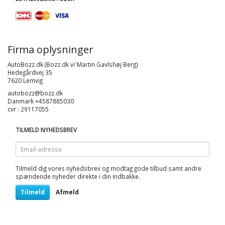
Firma oplysninger
AutoBozz.dk (Bozz.dk v/ Martin Gavlshøj Berg)
Hedegårdvej 35
7620 Lemvig
autobozz@bozz.dk
Danmark +4587885030
cvr : 29117055
TILMELD NYHEDSBREV
Email-
adresse
Tilmeld dig vores nyhedsbrev og modtag gode tilbud samt andre
spændende nyheder direkte i din indbakke.
Tilmeld
Afmeld