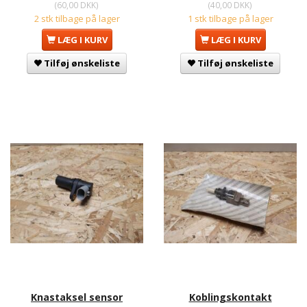
(
60,00 DKK
)
(
40,00 DKK
)
2 stk tilbage på lager
1 stk tilbage på lager
LÆG I KURV
LÆG I KURV
Tilføj ønskeliste
Tilføj ønskeliste
Knastaksel sensor
Koblingskontakt