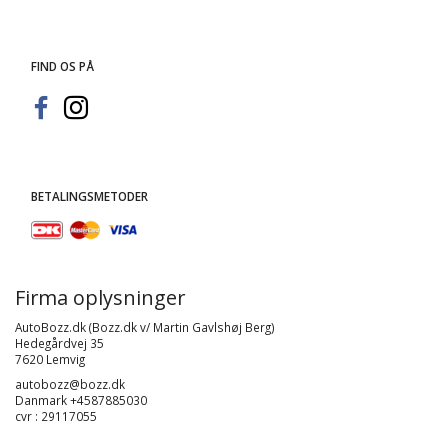
FIND OS PÅ
BETALINGSMETODER
Firma oplysninger
AutoBozz.dk (Bozz.dk v/ Martin Gavlshøj Berg)
Hedegårdvej 35
7620 Lemvig
autobozz@bozz.dk
Danmark +4587885030
cvr : 29117055