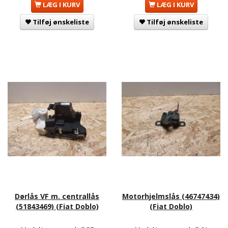
LÆG I KURV
LÆG I KURV
Tilføj ønskeliste
Tilføj ønskeliste
Dørlås VF m. centrallås
Motorhjelmslås (46747434)
(51843469) (Fiat Doblo)
(Fiat Doblo)