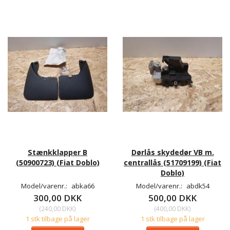
Stænkklapper B
Dørlås skydedør VB m.
(50900723) (Fiat Doblo)
centrallås (51709199) (Fiat
Doblo)
Model/varenr.:
abka66
Model/varenr.:
abdk54
300,00 DKK
500,00 DKK
(
240,00 DKK
)
(
400,00 DKK
)
1 stk tilbage på lager
1 stk tilbage på lager