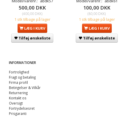
Model/varenr.:
abdk57
Model/varenr.:
abdk61
500,00 DKK
100,00 DKK
(
400,00 DKK
)
(
80,00 DKK
)
1 stk tilbage på lager
1 stk tilbage på lager
LÆG I KURV
LÆG I KURV
Tilføj ønskeliste
Tilføj ønskeliste
INFORMATIONER
Fortrolighed
Fragt og betaling
Firma profil
Betingelser & Vilkår
Returnering
Kontakt os
Oversigt
Fortrydelsesret
Prisgaranti