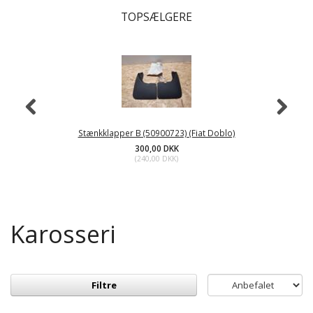
TOPSÆLGERE
Stænkklapper B (50900723) (Fiat Doblo)
300,00 DKK
(
240,00 DKK
)
Karosseri
Filtre