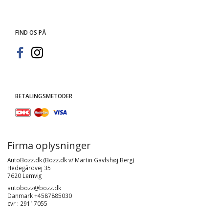
FIND OS PÅ
BETALINGSMETODER
Firma oplysninger
AutoBozz.dk (Bozz.dk v/ Martin Gavlshøj Berg)
Hedegårdvej 35
7620 Lemvig
autobozz@bozz.dk
Danmark +4587885030
cvr : 29117055