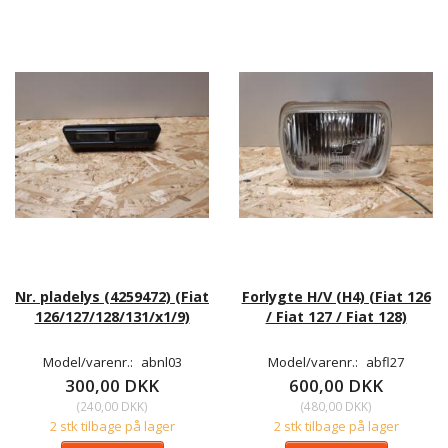
Nr. pladelys (4259472) (Fiat
Forlygte H/V (H4) (Fiat 126
126/127/128/131/x1/9)
/ Fiat 127 / Fiat 128)
Model/varenr.:
abnl03
Model/varenr.:
abfl27
300,00 DKK
600,00 DKK
(
240,00 DKK
)
(
480,00 DKK
)
2 stk tilbage på lager
2 stk tilbage på lager