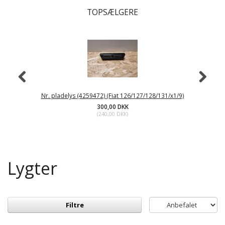
TOPSÆLGERE
Nr. pladelys (4259472) (Fiat 126/127/128/131/x1/9)
300,00 DKK
(
240,00 DKK
)
Lygter
Filtre