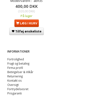
Model/varenr.:
abfl35
400,00 DKK
(
320,00 DKK
)
På lager
LÆG I KURV
Tilføj ønskeliste
INFORMATIONER
Fortrolighed
Fragt og betaling
Firma profil
Betingelser & Vilkår
Returnering
Kontakt os
Oversigt
Fortrydelsesret
Prisgaranti