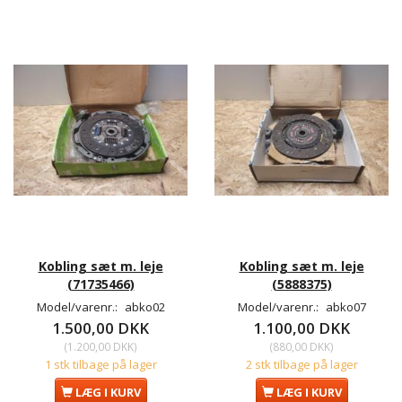
Kobling sæt m. leje
Kobling sæt m. leje
(71735466)
(5888375)
Model/varenr.:
abko02
Model/varenr.:
abko07
1.500,00 DKK
1.100,00 DKK
(
1.200,00 DKK
)
(
880,00 DKK
)
1 stk tilbage på lager
2 stk tilbage på lager
LÆG I KURV
LÆG I KURV