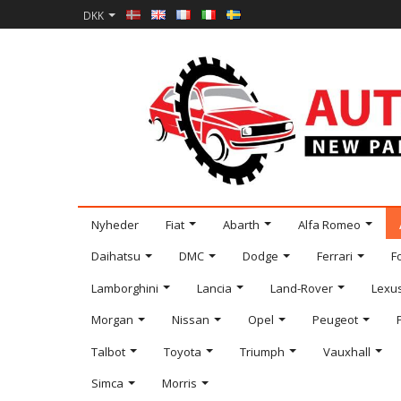
DKK
Nyheder
Fiat
Abarth
Alfa Romeo
Daihatsu
DMC
Dodge
Ferrari
F
Lamborghini
Lancia
Land-Rover
Lexu
Morgan
Nissan
Opel
Peugeot
Talbot
Toyota
Triumph
Vauxhall
Simca
Morris