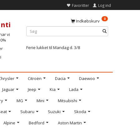
Favoritter
Log ind
0
Indkøbskurv
nti
ar vi
-10%
Ferie lukket til Mandag d. 3/8
er
i
Chrysler
Citroën
Dacia
Daewoo
Jaguar
Jeep
Kia
Lada
ry
MG
Mini
Mitsubishi
Seat
Subaru
Suzuki
Skoda
Alpine
Bedford
Aston Martin