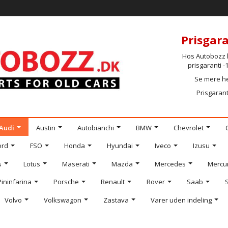
Prisgara
Hos Autobozz h
prisgaranti 
Se mere h
Prisgarant
Audi
Austin
Autobianchi
BMW
Chevrolet
ord
FSO
Honda
Hyundai
Iveco
Izusu
s
Lotus
Maserati
Mazda
Mercedes
Mercu
Pininfarina
Porsche
Renault
Rover
Saab
Volvo
Volkswagon
Zastava
Varer uden indeling