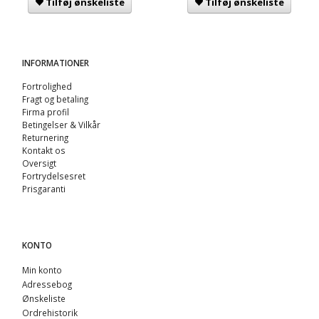
Tilføj ønskeliste
Tilføj ønskeliste
INFORMATIONER
Fortrolighed
Fragt og betaling
Firma profil
Betingelser & Vilkår
Returnering
Kontakt os
Oversigt
Fortrydelsesret
Prisgaranti
KONTO
Min konto
Adressebog
Ønskeliste
Ordrehistorik