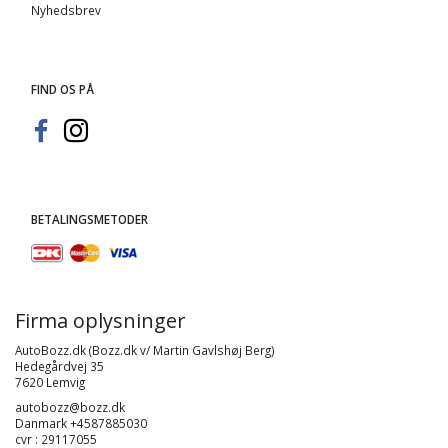
Nyhedsbrev
FIND OS PÅ
BETALINGSMETODER
Firma oplysninger
AutoBozz.dk (Bozz.dk v/ Martin Gavlshøj Berg)
Hedegårdvej 35
7620 Lemvig
autobozz@bozz.dk
Danmark +4587885030
cvr : 29117055