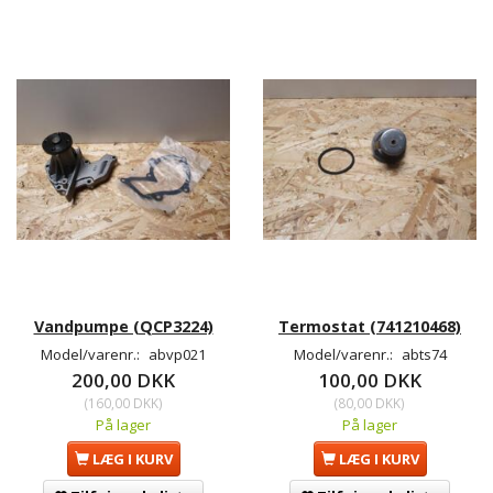
Vandpumpe (QCP3224)
Termostat (741210468)
Model/varenr.:
abvp021
Model/varenr.:
abts74
200,00 DKK
100,00 DKK
(
160,00 DKK
)
(
80,00 DKK
)
På lager
På lager
LÆG I KURV
LÆG I KURV