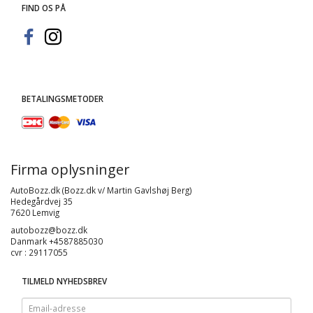
FIND OS PÅ
BETALINGSMETODER
Firma oplysninger
AutoBozz.dk (Bozz.dk v/ Martin Gavlshøj Berg)
Hedegårdvej 35
7620 Lemvig
autobozz@bozz.dk
Danmark +4587885030
cvr : 29117055
TILMELD NYHEDSBREV
Email-