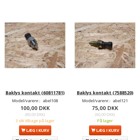
Baklys kontakt (60811781)
Baklys kontakt (7588520)
Model/varenr.:
abel108
Model/varenr.:
abel121
100,00 DKK
75,00 DKK
(
80,00 DKK
)
(
60,00 DKK
)
3 stk tilbage på lager
På lager
LÆG I KURV
LÆG I KURV