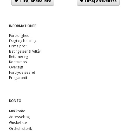
Tilføj ønskeliste
Tilføj ønskeliste
INFORMATIONER
Fortrolighed
Fragt og betaling
Firma profil
Betingelser & Vilkår
Returnering
Kontakt os
Oversigt
Fortrydelsesret
Prisgaranti
KONTO
Min konto
Adressebog
Ønskeliste
Ordrehistorik