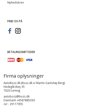
Nyhedsbrev
FIND OS PÅ
BETALINGSMETODER
Firma oplysninger
AutoBozz.dk (Bozz.dk v/ Martin Gavlshøj Berg)
Hedegårdvej 35
7620 Lemvig
autobozz@bozz.dk
Danmark +4587885030
cvr : 29117055