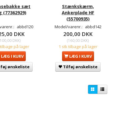
msebakke sæt
Stænkskærm,
g (77362929)
Ankerplade HF
(55700935)
varenr.:
abbd120
Model/varenr.:
abbd142
25,00 DKK
200,00 DKK
100,00 DKK
)
(
160,00 DKK
)
 tilbage på lager
1 stk tilbage på lager
LÆG I KURV
LÆG I KURV
lføj ønskeliste
Tilføj ønskeliste