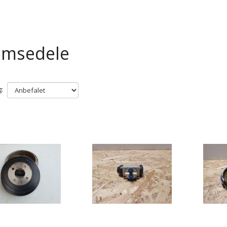
emsedele
: