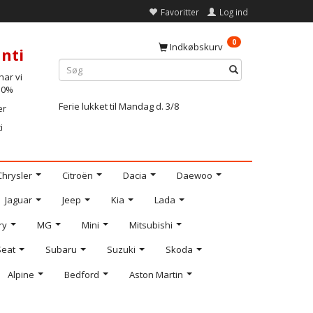
Favoritter
Log ind
0
Indkøbskurv
nti
ar vi
-10%
Ferie lukket til Mandag d. 3/8
er
i
Chrysler
Citroën
Dacia
Daewoo
Jaguar
Jeep
Kia
Lada
ry
MG
Mini
Mitsubishi
Seat
Subaru
Suzuki
Skoda
Alpine
Bedford
Aston Martin