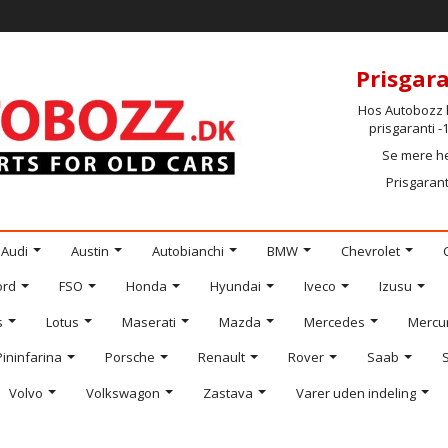
Prisgara
Hos Autobozz h
prisgaranti 
Se mere h
Prisgarant
Audi
Austin
Autobianchi
BMW
Chevrolet
ord
FSO
Honda
Hyundai
Iveco
Izusu
s
Lotus
Maserati
Mazda
Mercedes
Mercu
Pininfarina
Porsche
Renault
Rover
Saab
Volvo
Volkswagon
Zastava
Varer uden indeling