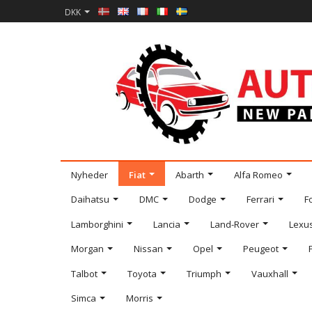
DKK
Nyheder
Fiat
Abarth
Alfa Romeo
Daihatsu
DMC
Dodge
Ferrari
F
Lamborghini
Lancia
Land-Rover
Lexu
Morgan
Nissan
Opel
Peugeot
Talbot
Toyota
Triumph
Vauxhall
Simca
Morris