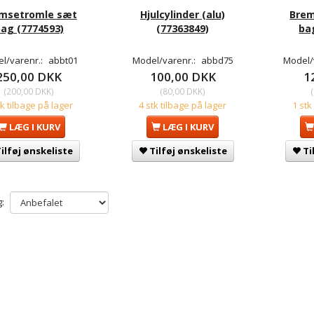
msetromle sæt
Hjulcylinder (alu)
Bre
ag (7774593)
(77363849)
ba
l/varenr.:
abbt01
Model/varenr.:
abbd75
Model/
250,00 DKK
100,00 DKK
1
(
200,00 DKK
)
(
80,00 DKK
)
(
tk tilbage på lager
4 stk tilbage på lager
1 stk
LÆG I KURV
LÆG I KURV
ilføj ønskeliste
Tilføj ønskeliste
Ti
: