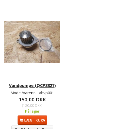
Vandpumpe (QCP3327)
Model/varenr.:
abvp001
150,00 DKK
(
120,00 DKK
)
På lager
LÆG I KURV