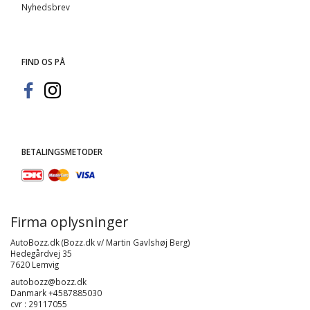
Nyhedsbrev
FIND OS PÅ
BETALINGSMETODER
Firma oplysninger
AutoBozz.dk (Bozz.dk v/ Martin Gavlshøj Berg)
Hedegårdvej 35
7620 Lemvig
autobozz@bozz.dk
Danmark +4587885030
cvr : 29117055