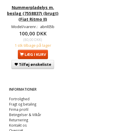
Nummerpladelys m.
beslag (7558837) (brugt)
(Fiat Ritmo II)
Model/varenr.:
abnl05b
100,00 DKK
(
80,00 DKK
)
1 stk tilbage på lager
LÆG I KURV
Tilføj ønskeliste
INFORMATIONER
Fortrolighed
Fragt og betaling
Firma profil
Betingelser & Vilkår
Returnering
Kontakt os
Oversigt