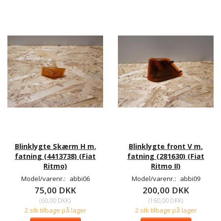
Blinklygte Skærm H m.
Blinklygte front V m.
fatning (4413738) (Fiat
fatning (281630) (Fiat
Ritmo)
Ritmo II)
Model/varenr.:
abbi06
Model/varenr.:
abbi09
75,00 DKK
200,00 DKK
(
60,00 DKK
)
(
160,00 DKK
)
2 stk tilbage på lager
2 stk tilbage på lager