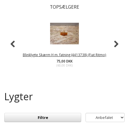
TOPSÆLGERE
Blinklygte Skærm H m. fatning (4413738) (Fiat Ritmo)
75,00 DKK
(
60,00 DKK
)
Lygter
Filtre