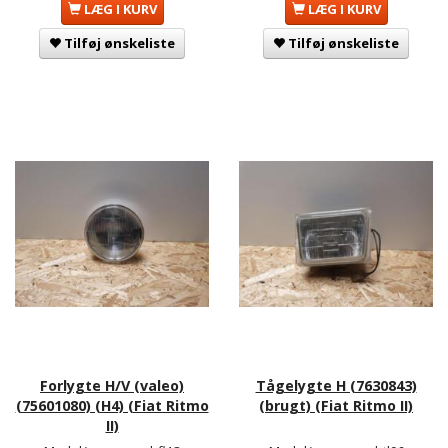
LÆG I KURV
LÆG I KURV
Tilføj ønskeliste
Tilføj ønskeliste
Forlygte H/V (valeo)
Tågelygte H (7630843)
(75601080) (H4) (Fiat Ritmo
(brugt) (Fiat Ritmo II)
II)