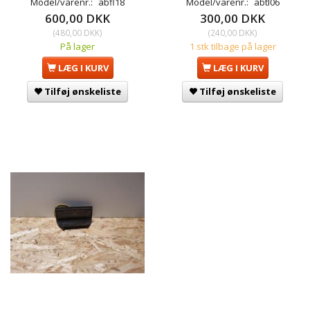
Model/varenr.:
abfl18
Model/varenr.:
abtl06
600,00 DKK
300,00 DKK
(
480,00 DKK
)
(
240,00 DKK
)
På lager
1 stk tilbage på lager
LÆG I KURV
LÆG I KURV
Tilføj ønskeliste
Tilføj ønskeliste