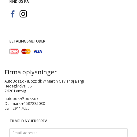
FIND OS PÅ
BETALINGSMETODER
Firma oplysninger
AutoBozz.dk (Bozz.dk v/ Martin Gavlshøj Berg)
Hedegårdvej 35
7620 Lemvig
autobozz@bozz.dk
Danmark +4587885030
cvr : 29117055
TILMELD NYHEDSBREV
Email-
adresse