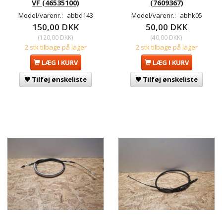
VF (46535100)
(7609367)
Model/varenr.:
abbd143
Model/varenr.:
abhk05
150,00 DKK
50,00 DKK
(
120,00 DKK
)
(
40,00 DKK
)
2 stk tilbage på lager
2 stk tilbage på lager
LÆG I KURV
LÆG I KURV
Tilføj ønskeliste
Tilføj ønskeliste