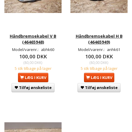
Håndbremsekabel V B
Håndbremsekabel H B
(46465948)
(46465949)
Model/varenr.:
abhk60
Model/varenr.:
anhk61
100,00 DKK
100,00 DKK
(
80,00 DKK
)
(
80,00 DKK
)
5 stk tilbage på lager
5 stk tilbage på lager
LÆG I KURV
LÆG I KURV
Tilføj ønskeliste
Tilføj ønskeliste