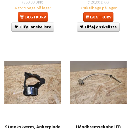
(
360,00 DKK
)
(
120,00 DKK
)
4 stk tilbage på lager
3 stk tilbage på lager
LÆG I KURV
LÆG I KURV
Tilføj ønskeliste
Tilføj ønskeliste
Stænkskærm, Ankerplade
Håndbremsekabel FB