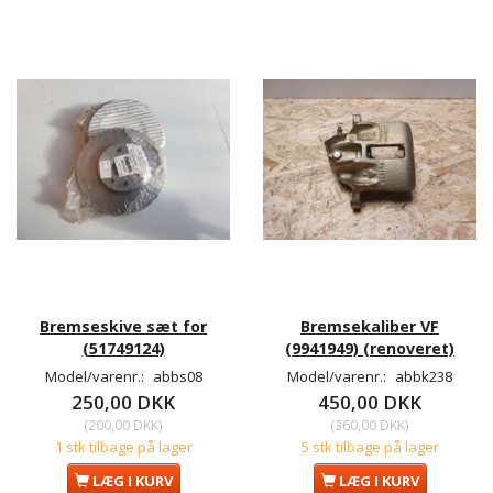
Bremseskive sæt for
Bremsekaliber VF
(51749124)
(9941949) (renoveret)
Model/varenr.:
abbs08
Model/varenr.:
abbk238
250,00 DKK
450,00 DKK
(
200,00 DKK
)
(
360,00 DKK
)
1 stk tilbage på lager
5 stk tilbage på lager
LÆG I KURV
LÆG I KURV