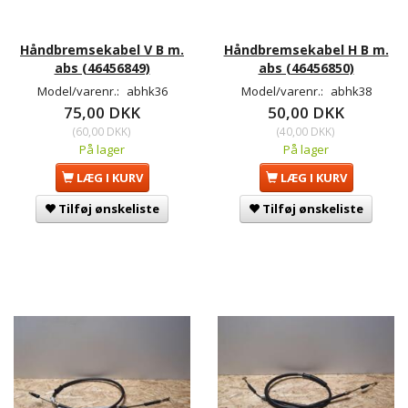
Håndbremsekabel V B m.
Håndbremsekabel H B m.
abs (46456849)
abs (46456850)
Model/varenr.:
abhk36
Model/varenr.:
abhk38
75,00 DKK
50,00 DKK
(
60,00 DKK
)
(
40,00 DKK
)
På lager
På lager
LÆG I KURV
LÆG I KURV
Tilføj ønskeliste
Tilføj ønskeliste