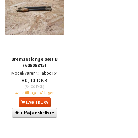
Bremseslange sæt B
(60808815)
Model/varenr.:
abbd161
80,00 DKK
(
64,00 DKK
)
4 stk tilbage på lager
LÆG I KURV
Tilføj ønskeliste