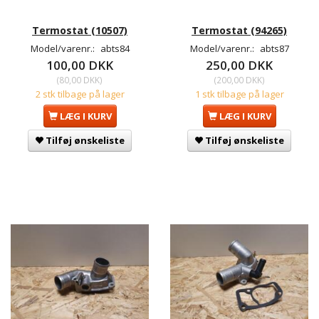
Termostat (10507)
Termostat (94265)
Model/varenr.:
abts84
Model/varenr.:
abts87
100,00 DKK
250,00 DKK
(
80,00 DKK
)
(
200,00 DKK
)
2 stk tilbage på lager
1 stk tilbage på lager
LÆG I KURV
LÆG I KURV
Tilføj ønskeliste
Tilføj ønskeliste