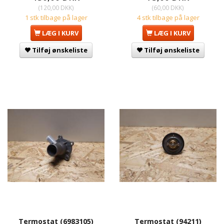
(
120,00 DKK
)
(
60,00 DKK
)
1 stk tilbage på lager
4 stk tilbage på lager
LÆG I KURV
LÆG I KURV
Tilføj ønskeliste
Tilføj ønskeliste
Termostat (6983105)
Termostat (94211)