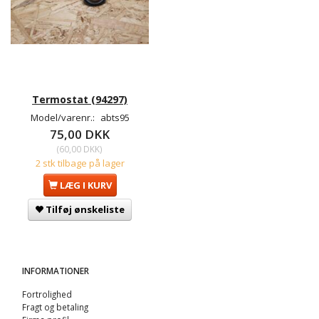
Termostat (94297)
Model/varenr.:
abts95
75,00 DKK
(
60,00 DKK
)
2 stk tilbage på lager
LÆG I KURV
Tilføj ønskeliste
INFORMATIONER
Fortrolighed
Fragt og betaling