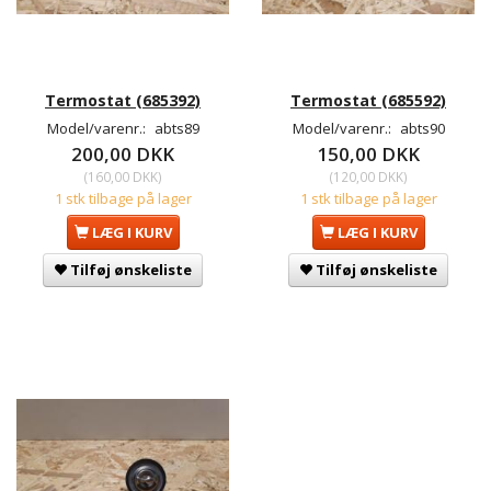
Termostat (685392)
Termostat (685592)
Model/varenr.:
abts89
Model/varenr.:
abts90
200,00 DKK
150,00 DKK
(
160,00 DKK
)
(
120,00 DKK
)
1 stk tilbage på lager
1 stk tilbage på lager
LÆG I KURV
LÆG I KURV
Tilføj ønskeliste
Tilføj ønskeliste