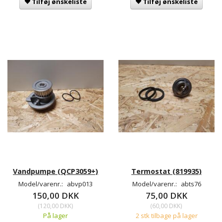
Tilføj ønskeliste
Tilføj ønskeliste
Vandpumpe (QCP3059+)
Termostat (819935)
Model/varenr.:
abvp013
Model/varenr.:
abts76
150,00 DKK
75,00 DKK
(
120,00 DKK
)
(
60,00 DKK
)
På lager
2 stk tilbage på lager