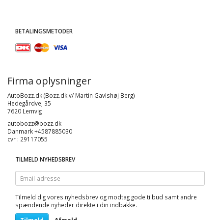
BETALINGSMETODER
Firma oplysninger
AutoBozz.dk (Bozz.dk v/ Martin Gavlshøj Berg)
Hedegårdvej 35
7620 Lemvig
autobozz@bozz.dk
Danmark +4587885030
cvr : 29117055
TILMELD NYHEDSBREV
Email-
adresse
Tilmeld dig vores nyhedsbrev og modtag gode tilbud samt andre
spændende nyheder direkte i din indbakke.