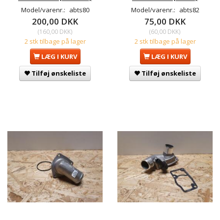
Model/varenr.:
abts80
Model/varenr.:
abts82
200,00 DKK
75,00 DKK
(
160,00 DKK
)
(
60,00 DKK
)
2 stk tilbage på lager
2 stk tilbage på lager
LÆG I KURV
LÆG I KURV
Tilføj ønskeliste
Tilføj ønskeliste