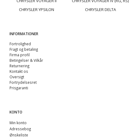
CHRYSLER VOYAGER II
CHRYSLER VOYAGER IV (RG, RS)
CHRYSLER YPSILON
CHRYSLER DELTA
INFORMATIONER
Fortrolighed
Fragt og betaling
Firma profil
Betingelser & Vilkår
Returnering
Kontakt os
Oversigt
Fortrydelsesret
Prisgaranti
KONTO
Min konto
Adressebog
Ønskeliste