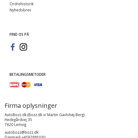
Ordrehistorik
Nyhedsbrev
FIND OS PÅ
BETALINGSMETODER
Firma oplysninger
AutoBozz.dk (Bozz.dk v/ Martin Gavlshøj Berg)
Hedegårdvej 35
7620 Lemvig
autobozz@bozz.dk
Danmark +4587885030