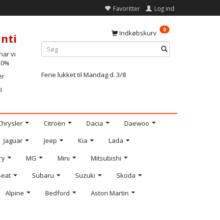
Favoritter
Log ind
0
Indkøbskurv
nti
ar vi
-10%
Ferie lukket til Mandag d. 3/8
er
i
Chrysler
Citroën
Dacia
Daewoo
Jaguar
Jeep
Kia
Lada
ry
MG
Mini
Mitsubishi
Seat
Subaru
Suzuki
Skoda
Alpine
Bedford
Aston Martin