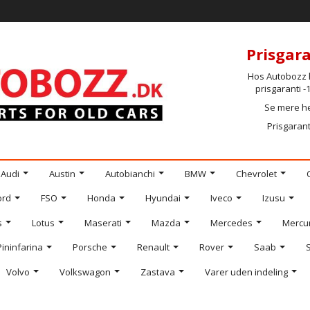
Prisgara
Hos Autobozz h
prisgaranti 
Se mere h
Prisgarant
Audi
Austin
Autobianchi
BMW
Chevrolet
ord
FSO
Honda
Hyundai
Iveco
Izusu
s
Lotus
Maserati
Mazda
Mercedes
Mercu
Pininfarina
Porsche
Renault
Rover
Saab
Volvo
Volkswagon
Zastava
Varer uden indeling