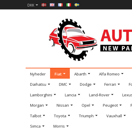
DKK
Nyheder
Fiat
Abarth
Alfa Romeo
Daihatsu
DMC
Dodge
Ferrari
F
Lamborghini
Lancia
Land-Rover
Lexu
Morgan
Nissan
Opel
Peugeot
Talbot
Toyota
Triumph
Vauxhall
Simca
Morris