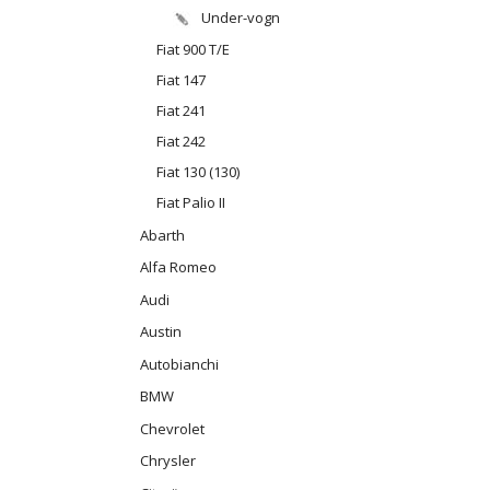
Under-vogn
Fiat 900 T/E
Fiat 147
Fiat 241
Fiat 242
Fiat 130 (130)
Fiat Palio II
Abarth
Alfa Romeo
Audi
Austin
Autobianchi
BMW
Chevrolet
Chrysler