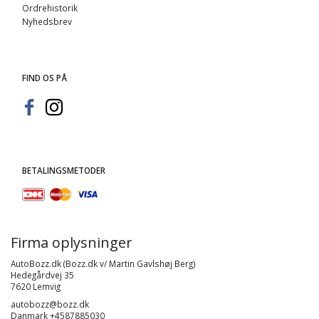
Ordrehistorik
Nyhedsbrev
FIND OS PÅ
BETALINGSMETODER
Firma oplysninger
AutoBozz.dk (Bozz.dk v/ Martin Gavlshøj Berg)
Hedegårdvej 35
7620 Lemvig
autobozz@bozz.dk
Danmark +4587885030