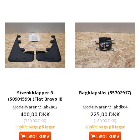
Stænkklapper B
Bagklapslås (55702917)
(50901599) (Fiat Bravo II)
Model/varenr.:
abka62
Model/varenr.:
abdk64
400,00 DKK
225,00 DKK
(
320,00 DKK
)
(
180,00 DKK
)
1 stk tilbage på lager
2 stk tilbage på lager
LÆG I KURV
LÆG I KURV