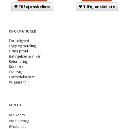
Tilføj ønskeliste
Tilføj ønskeliste
INFORMATIONER
Fortrolighed
Fragt og betaling
Firma profil
Betingelser & Vilkår
Returnering
Kontakt os
Oversigt
Fortrydelsesret
Prisgaranti
KONTO
Min konto
Adressebog
Ønskeliste