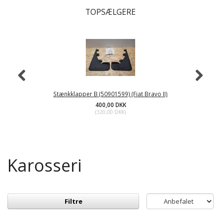
TOPSÆLGERE
Stænkklapper B (50901599) (Fiat Bravo II)
400,00 DKK
(
320,00 DKK
)
Karosseri
Filtre