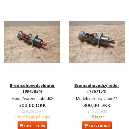
Bremsehovedcylinder
Bremsehovedcylinder
(9945834)
(7767151)
Model/varenr.:
abbd02
Model/varenr.:
abbd21
300,00 DKK
300,00 DKK
(
240,00 DKK
)
(
240,00 DKK
)
5 stk tilbage på lager
På lager
LÆG I KURV
LÆG I KURV