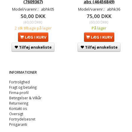
(7609367)
abs (46456849)
Model/varenr.:
abhk05
Model/varenr.:
abhk36
50,00 DKK
75,00 DKK
(
40,00 DKK
)
(
60,00 DKK
)
2 stk tilbage på lager
På lager
LÆG I KURV
LÆG I KURV
Tilføj ønskeliste
Tilføj ønskeliste
INFORMATIONER
Fortrolighed
Fragt og betaling
Firma profil
Betingelser & Vilkår
Returnering
Kontakt os
Oversigt
Fortrydelsesret
Prisgaranti