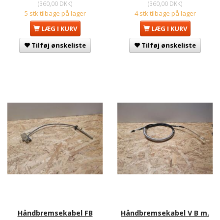
(
360,00 DKK
)
(
360,00 DKK
)
5 stk tilbage på lager
4 stk tilbage på lager
LÆG I KURV
LÆG I KURV
Tilføj ønskeliste
Tilføj ønskeliste
Håndbremsekabel FB
Håndbremsekabel V B m.