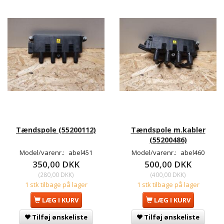
Tændspole (55200112)
Tændspole m.kabler
(55200486)
Model/varenr.:
abel451
Model/varenr.:
abel460
350,00 DKK
500,00 DKK
(
280,00 DKK
)
(
400,00 DKK
)
1 stk tilbage på lager
1 stk tilbage på lager
LÆG I KURV
LÆG I KURV
Tilføj ønskeliste
Tilføj ønskeliste