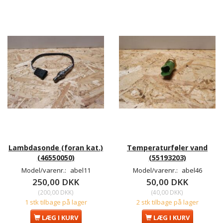
Lambdasonde (foran kat.)
Temperaturføler vand
(46550050)
(55193203)
Model/varenr.:
abel11
Model/varenr.:
abel46
250,00 DKK
50,00 DKK
(
200,00 DKK
)
(
40,00 DKK
)
1 stk tilbage på lager
2 stk tilbage på lager
LÆG I KURV
LÆG I KURV