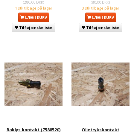
(
280,00 DKK
)
(
80,00 DKK
)
1 stk tilbage på lager
3 stk tilbage på lager
LÆG I KURV
LÆG I KURV
Tilføj ønskeliste
Tilføj ønskeliste
Baklys kontakt (7588520)
Olietrykskontakt