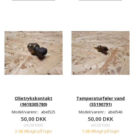
Olietrykskontakt
Temperaturføler vand
(9618305780)
(55190791)
Model/varenr.:
abel525
Model/varenr.:
abel546
50,00 DKK
50,00 DKK
(
40,00 DKK
)
(
40,00 DKK
)
3 stk tilbage på lager
1 stk tilbage på lager