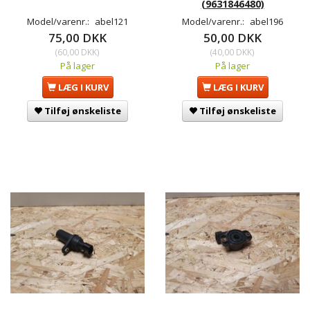
(9631846480)
Model/varenr.:
abel121
Model/varenr.:
abel196
75,00 DKK
50,00 DKK
(
60,00 DKK
)
(
40,00 DKK
)
På lager
På lager
LÆG I KURV
LÆG I KURV
Tilføj ønskeliste
Tilføj ønskeliste