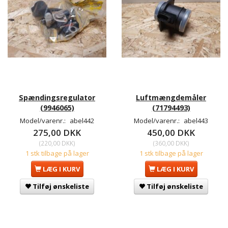
Spændingsregulator
Luftmængdemåler
(9946065)
(71794493)
Model/varenr.:
abel442
Model/varenr.:
abel443
275,00 DKK
450,00 DKK
(
220,00 DKK
)
(
360,00 DKK
)
1 stk tilbage på lager
1 stk tilbage på lager
LÆG I KURV
LÆG I KURV
Tilføj ønskeliste
Tilføj ønskeliste