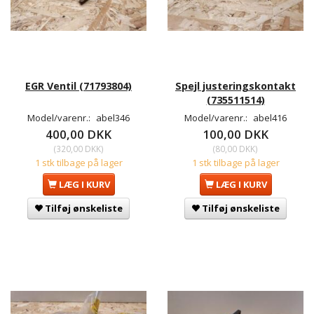
EGR Ventil (71793804)
Spejl justeringskontakt
(735511514)
Model/varenr.:
abel346
Model/varenr.:
abel416
400,00 DKK
100,00 DKK
(
320,00 DKK
)
(
80,00 DKK
)
1 stk tilbage på lager
1 stk tilbage på lager
LÆG I KURV
LÆG I KURV
Tilføj ønskeliste
Tilføj ønskeliste