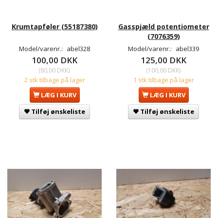
Krumtapføler (55187380)
Gasspjæld potentiometer
(7076359)
Model/varenr.:
abel328
Model/varenr.:
abel339
100,00 DKK
125,00 DKK
(
80,00 DKK
)
(
100,00 DKK
)
2 stk tilbage på lager
1 stk tilbage på lager
LÆG I KURV
LÆG I KURV
Tilføj ønskeliste
Tilføj ønskeliste