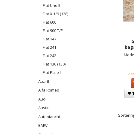
Fiat Uno II
Fiat X 1/9 (128)
Fiat 600
Fiat 900 T/E
Fiat 147
baga
Fiat 241
Model
Fiat 242
Fiat 130 (130)
Fiat Palio II
2 s
Abarth
Alfa Romeo
T
Audi
Austin
Sortering
Autobianchi
BMW