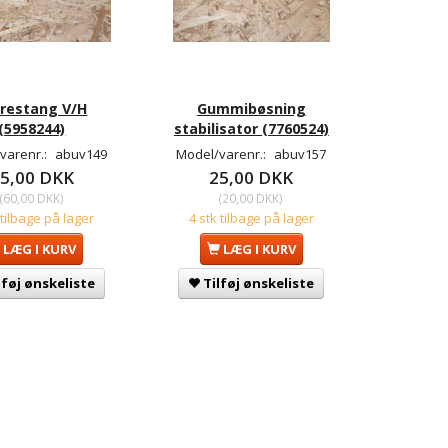
yrestang V/H
Gummibøsning
(5958244)
stabilisator (7760524)
varenr.:
abuv149
Model/varenr.:
abuv157
5,00 DKK
25,00 DKK
(
60,00 DKK
)
(
20,00 DKK
)
 tilbage på lager
4 stk tilbage på lager
LÆG I KURV
LÆG I KURV
lføj ønskeliste
Tilføj ønskeliste