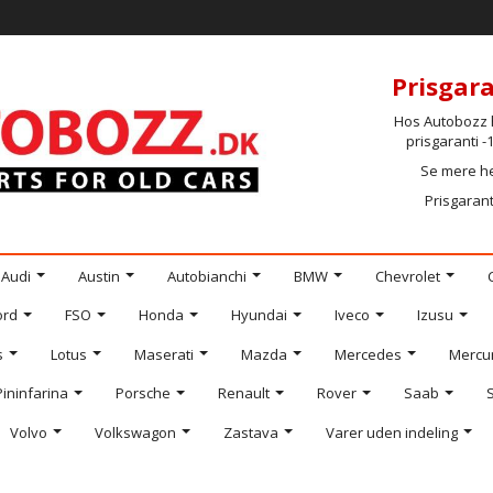
Prisgara
Hos Autobozz h
prisgaranti 
Se mere h
Prisgarant
Audi
Austin
Autobianchi
BMW
Chevrolet
ord
FSO
Honda
Hyundai
Iveco
Izusu
s
Lotus
Maserati
Mazda
Mercedes
Mercu
Pininfarina
Porsche
Renault
Rover
Saab
Volvo
Volkswagon
Zastava
Varer uden indeling