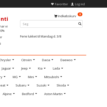
Favoritter
Log ind
0
Indkøbskurv
nti
ar vi
-10%
Ferie lukket til Mandag d. 3/8
er
i
Chrysler
Citroën
Dacia
Daewoo
Jaguar
Jeep
Kia
Lada
ry
MG
Mini
Mitsubishi
Seat
Subaru
Suzuki
Skoda
Alpine
Bedford
Aston Martin