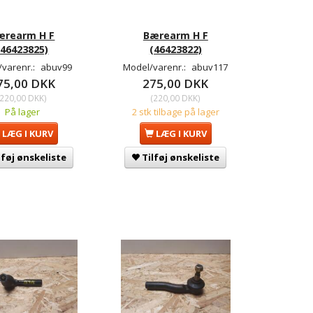
ærearm H F
Bærearm H F
(46423825)
(46423822)
/varenr.:
abuv99
Model/varenr.:
abuv117
75,00 DKK
275,00 DKK
220,00 DKK
)
(
220,00 DKK
)
På lager
2 stk tilbage på lager
LÆG I KURV
LÆG I KURV
lføj ønskeliste
Tilføj ønskeliste