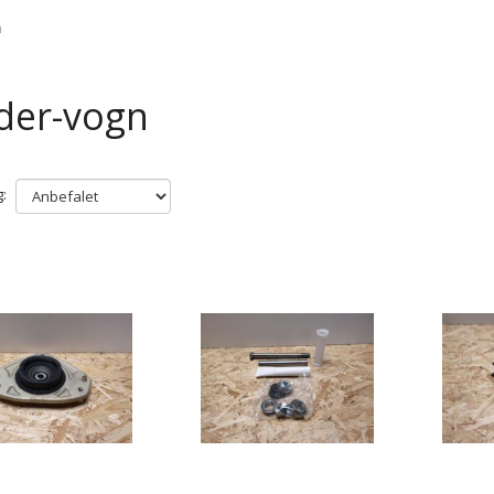
n
der-vogn
: