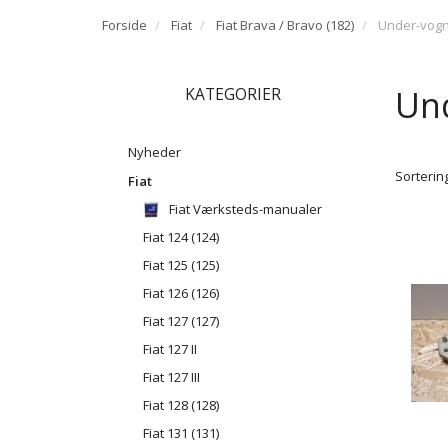
Forside
Fiat
Fiat Brava / Bravo (182)
Under-vog
Un
KATEGORIER
Nyheder
Sortering
Fiat
Fiat Værksteds-manualer
Fiat 124 (124)
Fiat 125 (125)
Fiat 126 (126)
Fiat 127 (127)
Fiat 127 II
Fiat 127 III
Fiat 128 (128)
Fiat 131 (131)