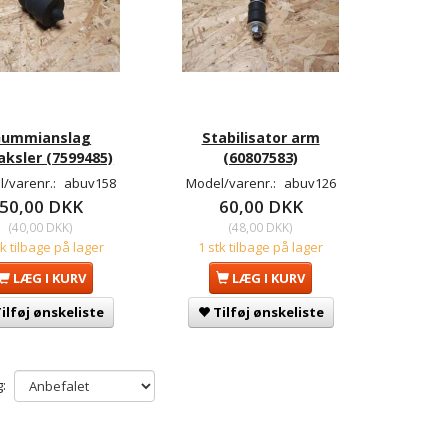
Gummianslag
Stabilisator arm
ksler (7599485)
(60807583)
/varenr.:
abuv158
Model/varenr.:
abuv126
50,00 DKK
60,00 DKK
(
40,00 DKK
)
(
48,00 DKK
)
tk tilbage på lager
1 stk tilbage på lager
LÆG I KURV
LÆG I KURV
ilføj ønskeliste
Tilføj ønskeliste
: