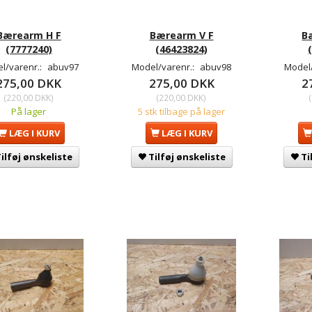
Bærearm H F
Bærearm V F
B
(7777240)
(46423824)
l/varenr.:
abuv97
Model/varenr.:
abuv98
Model
275,00 DKK
275,00 DKK
2
(
220,00 DKK
)
(
220,00 DKK
)
(
På lager
5 stk tilbage på lager
LÆG I KURV
LÆG I KURV
ilføj ønskeliste
Tilføj ønskeliste
Ti