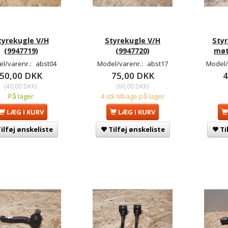
tyrekugle V/H
Styrekugle V/H
Styr
(9947719)
(9947720)
møt
l/varenr.:
abst04
Model/varenr.:
abst17
Model/
50,00 DKK
75,00 DKK
4
(
40,00 DKK
)
(
60,00 DKK
)
På lager
4 stk tilbage på lager
LÆG I KURV
LÆG I KURV
ilføj ønskeliste
Tilføj ønskeliste
Ti