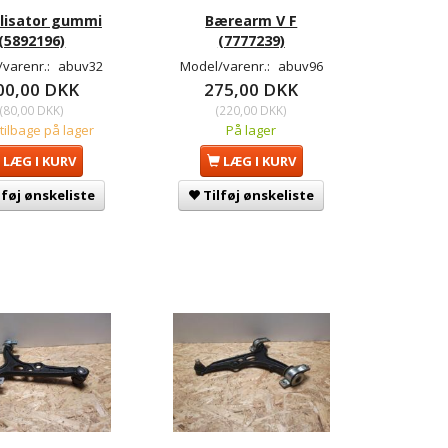
ilisator gummi
Bærearm V F
(5892196)
(7777239)
/varenr.:
abuv32
Model/varenr.:
abuv96
00,00 DKK
275,00 DKK
(
80,00 DKK
)
(
220,00 DKK
)
 tilbage på lager
På lager
LÆG I KURV
LÆG I KURV
lføj ønskeliste
Tilføj ønskeliste