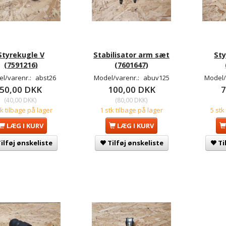
Styrekugle V
Stabilisator arm sæt
St
(7591216)
(7601647)
l/varenr.:
abst26
Model/varenr.:
abuv125
Model/
50,00 DKK
100,00 DKK
7
(
40,00 DKK
)
(
80,00 DKK
)
tk tilbage på lager
1 stk tilbage på lager
5 stk
LÆG I KURV
LÆG I KURV
ilføj ønskeliste
Tilføj ønskeliste
Ti