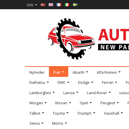
DKK
Nyheder
Fiat
Abarth
Alfa Romeo
Daihatsu
DMC
Dodge
Ferrari
F
Lamborghini
Lancia
Land-Rover
Lexu
Morgan
Nissan
Opel
Peugeot
Talbot
Toyota
Triumph
Vauxhall
Simca
Morris