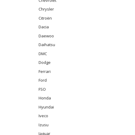
Chevrolet
Chrysler
Citroën
Dacia
Daewoo
Daihatsu
DMC
Dodge
Ferrari
Ford
FSO
Honda
Hyundai
Iveco
Izusu
Jaguar