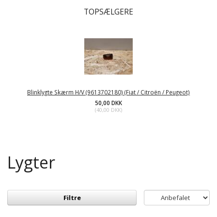
TOPSÆLGERE
Blinklygte Skærm H/V (9613702180) (Fiat / Citroën / Peugeot)
50,00 DKK
(
40,00 DKK
)
Lygter
Filtre