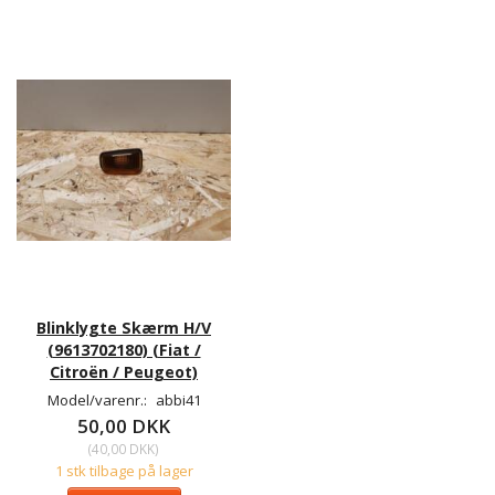
Blinklygte Skærm H/V
(9613702180) (Fiat /
Citroën / Peugeot)
Model/varenr.:
abbi41
50,00 DKK
(
40,00 DKK
)
1 stk tilbage på lager