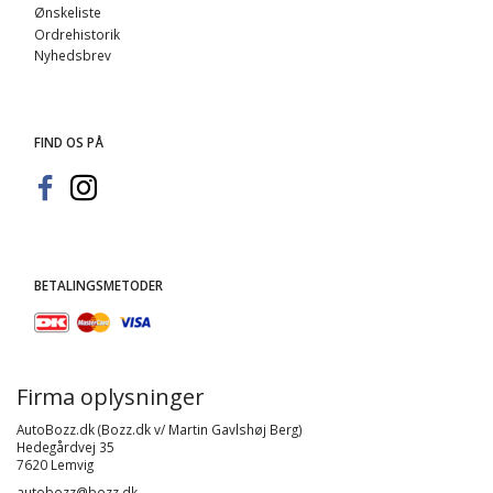
Ønskeliste
Ordrehistorik
Nyhedsbrev
FIND OS PÅ
BETALINGSMETODER
Firma oplysninger
AutoBozz.dk (Bozz.dk v/ Martin Gavlshøj Berg)
Hedegårdvej 35
7620 Lemvig
autobozz@bozz.dk