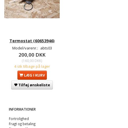
Termostat (60653946)
Model/varenr.:
abts03
200,00 DKK
(
160,00 DKK
)
4 stk tilbage på lager
LÆG I KURV
Tilføj ønskeliste
INFORMATIONER
Fortrolighed
Fragt og betaling