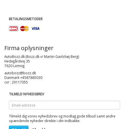
BETALINGSMETODER
Firma oplysninger
AutoBozz.dk (Bozz.dk v/ Martin Gavlshøj Berg)
Hedegårdvej 35
7620 Lemvig
autobozz@bozz.dk
Danmark +4587885030
cvr : 29117055
TILMELD NYHEDSBREV
Email-
adresse
Tilmeld dig vores nyhedsbrev og modtag gode tilbud samt andre
spændende nyheder direkte i din indbakke.