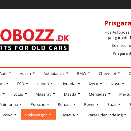
Prisgara
Hos Autobozz h
prisgaranti 
Se mere h
Prisgarant
Audi
Austin
Autobianchi
BMW
Chevrolet
C
ord
FSO
Honda
Hyundai
Iveco
Izusu
s
Lotus
Maserati
Mazda
Mercedes
Mercu
Pininfarina
Porsche
Renault
Rover
Saab
Volvo
Volkswagon
Zastava
Varer uden indeling