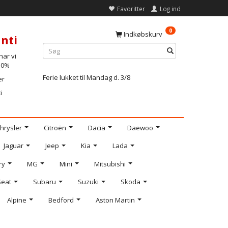
Favoritter
Log ind
0
Indkøbskurv
nti
ar vi
-10%
Ferie lukket til Mandag d. 3/8
er
i
hrysler
Citroën
Dacia
Daewoo
Jaguar
Jeep
Kia
Lada
ry
MG
Mini
Mitsubishi
Seat
Subaru
Suzuki
Skoda
Alpine
Bedford
Aston Martin