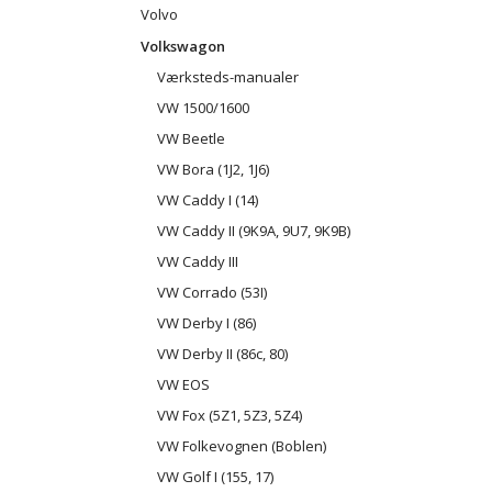
Volvo
Volkswagon
Værksteds-manualer
VW 1500/1600
VW Beetle
VW Bora (1J2, 1J6)
VW Caddy I (14)
VW Caddy II (9K9A, 9U7, 9K9B)
VW Caddy III
VW Corrado (53I)
VW Derby I (86)
VW Derby II (86c, 80)
VW EOS
VW Fox (5Z1, 5Z3, 5Z4)
VW Folkevognen (Boblen)
VW Golf I (155, 17)