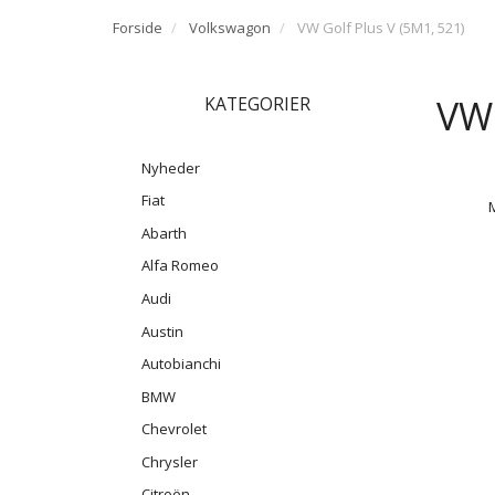
Forside
Volkswagon
VW Golf Plus V (5M1, 521)
VW 
KATEGORIER
Nyheder
Fiat
Abarth
Alfa Romeo
Audi
Austin
Autobianchi
BMW
Chevrolet
Chrysler
Citroën