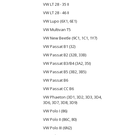
VW LT 28 - 35 II
VW LT 28 - 46 II
VW Lupo (6X1, 6E1)
VW Multivan T5
VW New Beetle (9C1, 1C1, 1Y7)
VW Passat B1 (32)
VW Passat B2 (32B, 33B)
VW Passat B3/B4 (3A2, 35I)
VW Passat B5 (3B2, 3B5)
VW Passat B6
VW Passat CC B6
VW Phaeton (3D1, 3D2, 3D3, 3D4,
3D6, 3D7, 3D8, 3D9)
VW Polo I (86)
VW Polo II (86C, 80)
VW Polo III (6N2)