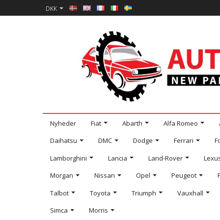
DKK
Nyheder
Fiat
Abarth
Alfa Romeo
Daihatsu
DMC
Dodge
Ferrari
F
Lamborghini
Lancia
Land-Rover
Lexu
Morgan
Nissan
Opel
Peugeot
Talbot
Toyota
Triumph
Vauxhall
Simca
Morris