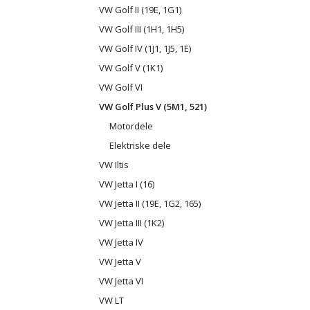
VW Golf II (19E, 1G1)
VW Golf III (1H1, 1H5)
VW Golf IV (1J1, 1J5, 1E)
VW Golf V (1K1)
VW Golf VI
VW Golf Plus V (5M1, 521)
Motordele
Elektriske dele
VW Iltis
VW Jetta I (16)
VW Jetta II (19E, 1G2, 165)
VW Jetta III (1K2)
VW Jetta IV
VW Jetta V
VW Jetta VI
VW LT