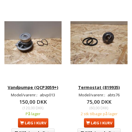
Vandpumpe (QCP3059+)
Termostat (819935)
Model/varenr.:
abvp013
Model/varenr.:
abts76
150,00 DKK
75,00 DKK
(
120,00 DKK
)
(
60,00 DKK
)
På lager
2 stk tilbage på lager
LÆG I KURV
LÆG I KURV