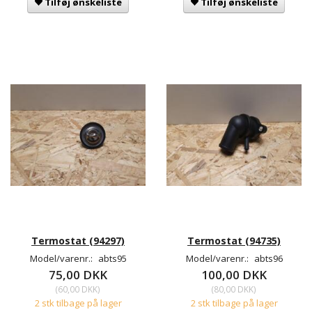
Tilføj ønskeliste
Tilføj ønskeliste
Termostat (94297)
Termostat (94735)
Model/varenr.:
abts95
Model/varenr.:
abts96
75,00 DKK
100,00 DKK
(
60,00 DKK
)
(
80,00 DKK
)
2 stk tilbage på lager
2 stk tilbage på lager