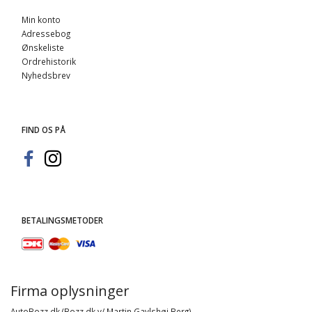
Min konto
Adressebog
Ønskeliste
Ordrehistorik
Nyhedsbrev
FIND OS PÅ
BETALINGSMETODER
Firma oplysninger
AutoBozz.dk (Bozz.dk v/ Martin Gavlshøj Berg)