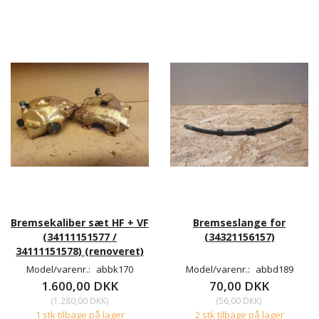
Bremsekaliber sæt HF + VF
Bremseslange for
(34111151577 /
(34321156157)
34111151578) (renoveret)
Model/varenr.:
abbk170
Model/varenr.:
abbd189
1.600,00 DKK
70,00 DKK
(
1.280,00 DKK
)
(
56,00 DKK
)
1 stk tilbage på lager
2 stk tilbage på lager