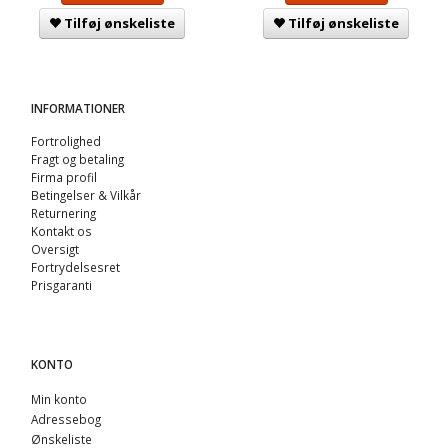
Tilføj ønskeliste
Tilføj ønskeliste
INFORMATIONER
Fortrolighed
Fragt og betaling
Firma profil
Betingelser & Vilkår
Returnering
Kontakt os
Oversigt
Fortrydelsesret
Prisgaranti
KONTO
Min konto
Adressebog
Ønskeliste