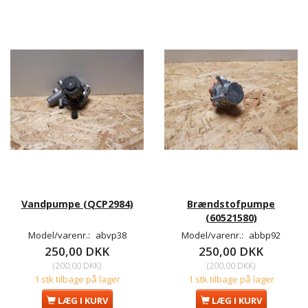
Vandpumpe (QCP2984)
Brændstofpumpe
(60521580)
Model/varenr.:
abvp38
Model/varenr.:
abbp92
250,00 DKK
250,00 DKK
(
200,00 DKK
)
(
200,00 DKK
)
1 stk tilbage på lager
1 stk tilbage på lager
LÆG I KURV
LÆG I KURV