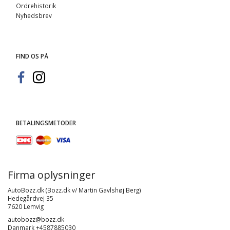
Ordrehistorik
Nyhedsbrev
FIND OS PÅ
BETALINGSMETODER
Firma oplysninger
AutoBozz.dk (Bozz.dk v/ Martin Gavlshøj Berg)
Hedegårdvej 35
7620 Lemvig
autobozz@bozz.dk
Danmark +4587885030