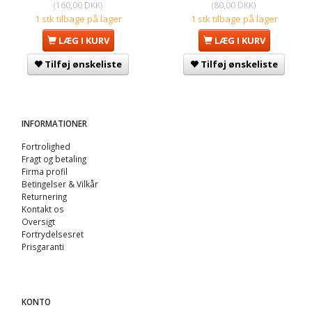
(
160,00 DKK
)
(
80,00 DKK
)
1 stk tilbage på lager
1 stk tilbage på lager
LÆG I KURV
LÆG I KURV
Tilføj ønskeliste
Tilføj ønskeliste
INFORMATIONER
Fortrolighed
Fragt og betaling
Firma profil
Betingelser & Vilkår
Returnering
Kontakt os
Oversigt
Fortrydelsesret
Prisgaranti
KONTO