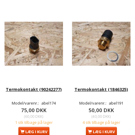
Termokontakt (90242277)
Termokontakt (1846325)
Model/varenr.:
abel174
Model/varenr.:
abel191
75,00 DKK
50,00 DKK
(
60,00 DKK
)
(
40,00 DKK
)
1 stk tilbage på lager
4 stk tilbage på lager
LÆG I KURV
LÆG I KURV