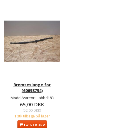
Bremseslange for
(60698794)
Model/varenr.:
abbd183
65,00 DKK
(
52,00 DKK
)
1 stk tilbage på lager
LÆG I KURV