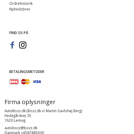
Ordrehistorik
Nyhedsbrev
FIND OS PÅ
BETALINGSMETODER
Firma oplysninger
AutoBozz.dk (Bozz.dk v/ Martin Gavlshøj Berg)
Hedegårdvej 35
7620 Lemvig
autobozz@bozz.dk
Danmark +4587885030