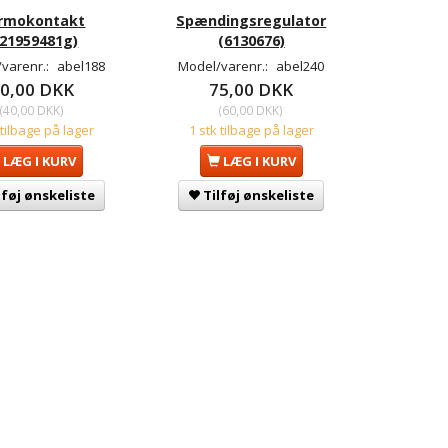
rmokontakt
Spændingsregulator
321959481g)
(6130676)
varenr.:
abel188
Model/varenr.:
abel240
0,00 DKK
75,00 DKK
(
40,00 DKK
)
(
60,00 DKK
)
 tilbage på lager
1 stk tilbage på lager
LÆG I KURV
LÆG I KURV
lføj ønskeliste
Tilføj ønskeliste