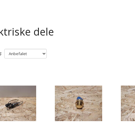
ktriske dele
: