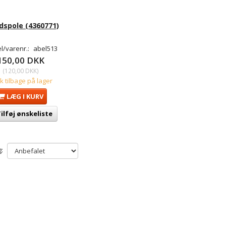
spole (4360771)
l/varenr.:
abel513
150,00 DKK
(
120,00 DKK
)
tk tilbage på lager
LÆG I KURV
ilføj ønskeliste
: