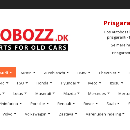
Prisgara
Hos Autobozz h
prisgaranti 
Se mere h
Prisgarant
Audi
Austin
Autobianchi
BMW
Chevrolet
ord
FSO
Honda
Hyundai
Iveco
Izusu
s
Lotus
Maserati
Mazda
Mercedes
Mercu
Pininfarina
Porsche
Renault
Rover
Saab
Volvo
Volkswagon
Zastava
Varer uden indeling