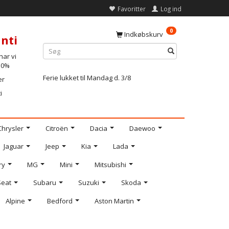
Favoritter
Log ind
0
Indkøbskurv
nti
ar vi
-10%
Ferie lukket til Mandag d. 3/8
er
i
Chrysler
Citroën
Dacia
Daewoo
Jaguar
Jeep
Kia
Lada
ry
MG
Mini
Mitsubishi
Seat
Subaru
Suzuki
Skoda
Alpine
Bedford
Aston Martin