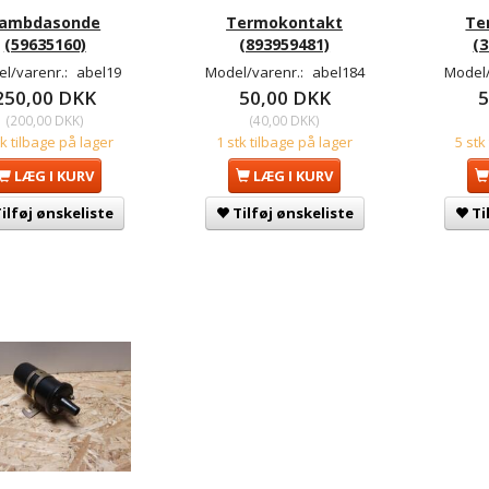
ambdasonde
Termokontakt
Te
(59635160)
(893959481)
(
l/varenr.:
abel19
Model/varenr.:
abel184
Model/
250,00 DKK
50,00 DKK
5
(
200,00 DKK
)
(
40,00 DKK
)
tk tilbage på lager
1 stk tilbage på lager
5 stk
LÆG I KURV
LÆG I KURV
ilføj ønskeliste
Tilføj ønskeliste
Ti