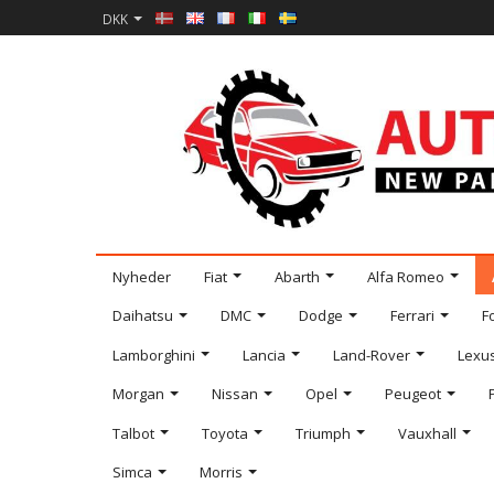
DKK
Nyheder
Fiat
Abarth
Alfa Romeo
Daihatsu
DMC
Dodge
Ferrari
F
Lamborghini
Lancia
Land-Rover
Lexu
Morgan
Nissan
Opel
Peugeot
Talbot
Toyota
Triumph
Vauxhall
Simca
Morris