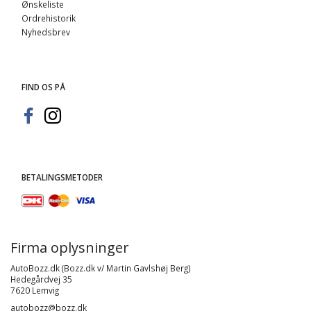
Ønskeliste
Ordrehistorik
Nyhedsbrev
FIND OS PÅ
BETALINGSMETODER
Firma oplysninger
AutoBozz.dk (Bozz.dk v/ Martin Gavlshøj Berg)
Hedegårdvej 35
7620 Lemvig
autobozz@bozz.dk