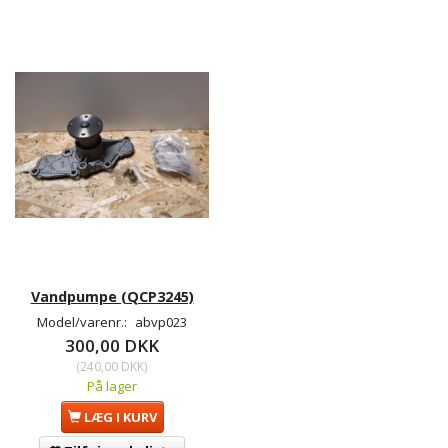
Vandpumpe (QCP3245)
Model/varenr.:
abvp023
300,00 DKK
(
240,00 DKK
)
På lager
LÆG I KURV