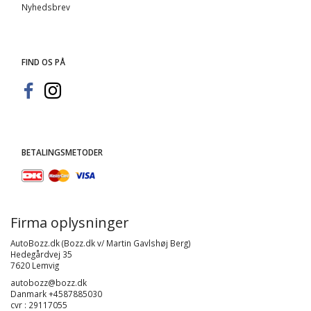
Nyhedsbrev
FIND OS PÅ
BETALINGSMETODER
Firma oplysninger
AutoBozz.dk (Bozz.dk v/ Martin Gavlshøj Berg)
Hedegårdvej 35
7620 Lemvig
autobozz@bozz.dk
Danmark +4587885030
cvr : 29117055