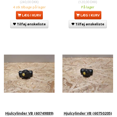
(
240,00 DKK
)
(
120,00 DKK
)
4 stk tilbage på lager
På lager
LÆG I KURV
LÆG I KURV
Tilføj ønskeliste
Tilføj ønskeliste
Hjulcylinder VB (60749889)
Hjulcylinder VB (60750205)