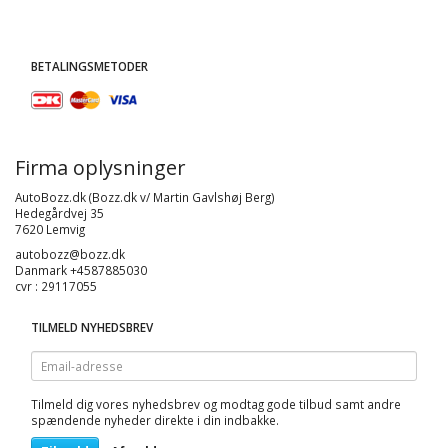
BETALINGSMETODER
Firma oplysninger
AutoBozz.dk (Bozz.dk v/ Martin Gavlshøj Berg)
Hedegårdvej 35
7620 Lemvig
autobozz@bozz.dk
Danmark +4587885030
cvr : 29117055
TILMELD NYHEDSBREV
Email-
adresse
Tilmeld dig vores nyhedsbrev og modtag gode tilbud samt andre
spændende nyheder direkte i din indbakke.