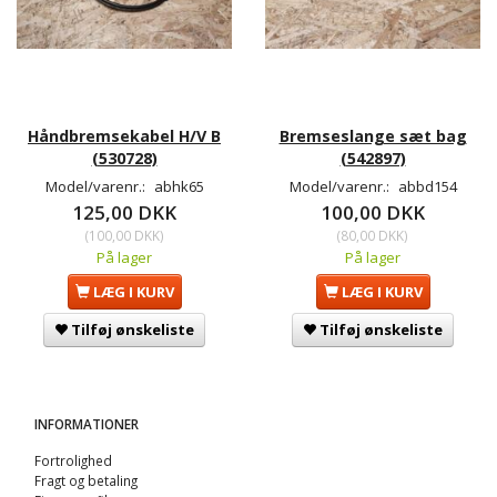
Håndbremsekabel H/V B
Bremseslange sæt bag
(530728)
(542897)
Model/varenr.:
abhk65
Model/varenr.:
abbd154
125,00 DKK
100,00 DKK
(
100,00 DKK
)
(
80,00 DKK
)
På lager
På lager
LÆG I KURV
LÆG I KURV
Tilføj ønskeliste
Tilføj ønskeliste
INFORMATIONER
Fortrolighed
Fragt og betaling