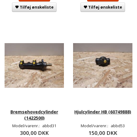
Tilføj ønskeliste
Tilføj ønskeliste
Bremsehovedcylinder
Hjulcylinder HB (60749888)
(1422500)
Model/varenr.:
abbd31
Model/varenr.:
abbd53
300,00 DKK
150,00 DKK