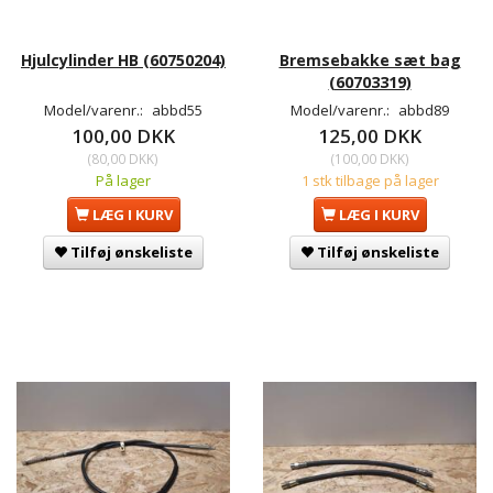
Hjulcylinder HB (60750204)
Bremsebakke sæt bag
(60703319)
Model/varenr.:
abbd55
Model/varenr.:
abbd89
100,00 DKK
125,00 DKK
(
80,00 DKK
)
(
100,00 DKK
)
På lager
1 stk tilbage på lager
LÆG I KURV
LÆG I KURV
Tilføj ønskeliste
Tilføj ønskeliste