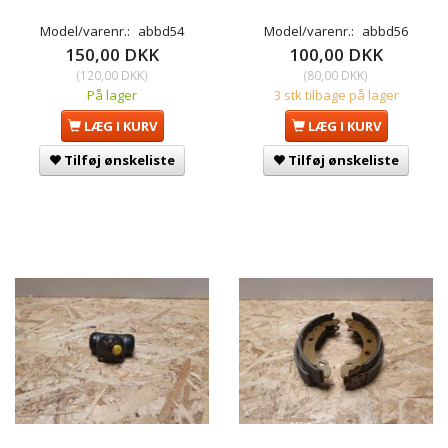
Model/varenr.:
abbd54
Model/varenr.:
abbd56
150,00 DKK
100,00 DKK
(
120,00 DKK
)
(
80,00 DKK
)
På lager
3 stk tilbage på lager
LÆG I KURV
LÆG I KURV
Tilføj ønskeliste
Tilføj ønskeliste