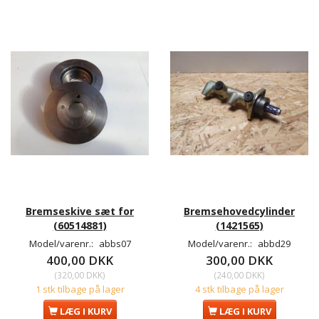
Bremseskive sæt for
Bremsehovedcylinder
(60514881)
(1421565)
Model/varenr.:
abbs07
Model/varenr.:
abbd29
400,00 DKK
300,00 DKK
(
320,00 DKK
)
(
240,00 DKK
)
1 stk tilbage på lager
4 stk tilbage på lager
LÆG I KURV
LÆG I KURV