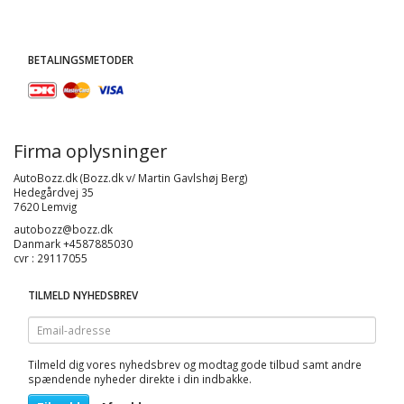
BETALINGSMETODER
Firma oplysninger
AutoBozz.dk (Bozz.dk v/ Martin Gavlshøj Berg)
Hedegårdvej 35
7620 Lemvig
autobozz@bozz.dk
Danmark +4587885030
cvr : 29117055
TILMELD NYHEDSBREV
Email-
adresse
Tilmeld dig vores nyhedsbrev og modtag gode tilbud samt andre
spændende nyheder direkte i din indbakke.