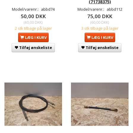
(71738375)
Model/varenr.:
abbd74
Model/varenr.:
abbd112
50,00 DKK
75,00 DKK
(
40,00 DKK
)
(
60,00 DKK
)
2 stk tilbage på lager
3 stk tilbage på lager
LÆG I KURV
LÆG I KURV
Tilføj ønskeliste
Tilføj ønskeliste