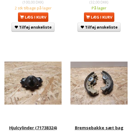
(
100,00 DKK
)
(
32,00 DKK
)
2 stk tilbage på lager
På lager
LÆG I KURV
LÆG I KURV
Tilføj ønskeliste
Tilføj ønskeliste
Hjulcylinder (71738324)
Bremsebakke sæt bag