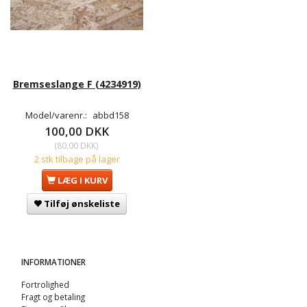
Bremseslange F (4234919)
Model/varenr.:
abbd158
100,00 DKK
(
80,00 DKK
)
2 stk tilbage på lager
LÆG I KURV
Tilføj ønskeliste
INFORMATIONER
Fortrolighed
Fragt og betaling