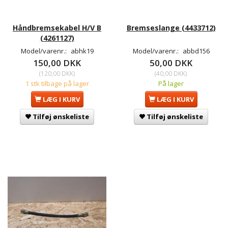
Håndbremsekabel H/V B
Bremseslange (4433712)
(4261127)
Model/varenr.:
abhk19
Model/varenr.:
abbd156
150,00 DKK
50,00 DKK
(
120,00 DKK
)
(
40,00 DKK
)
1 stk tilbage på lager
På lager
LÆG I KURV
LÆG I KURV
Tilføj ønskeliste
Tilføj ønskeliste