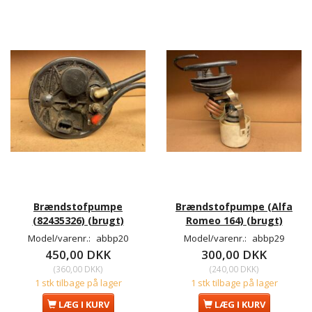
Brændstofpumpe
Brændstofpumpe (Alfa
(82435326) (brugt)
Romeo 164) (brugt)
Model/varenr.:
abbp20
Model/varenr.:
abbp29
450,00 DKK
300,00 DKK
(
360,00 DKK
)
(
240,00 DKK
)
1 stk tilbage på lager
1 stk tilbage på lager
LÆG I KURV
LÆG I KURV