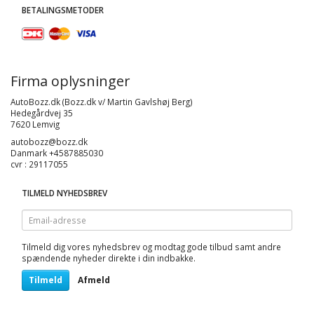
BETALINGSMETODER
Firma oplysninger
AutoBozz.dk (Bozz.dk v/ Martin Gavlshøj Berg)
Hedegårdvej 35
7620 Lemvig
autobozz@bozz.dk
Danmark +4587885030
cvr : 29117055
TILMELD NYHEDSBREV
Email-
adresse
Tilmeld dig vores nyhedsbrev og modtag gode tilbud samt andre
spændende nyheder direkte i din indbakke.
Tilmeld
Afmeld