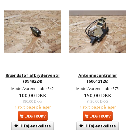
Brændstof afbryderventil
Antennecontroller
(9948224)
(60612126)
Model/varenr.:
abel342
Model/varenr.:
abel375
100,00 DKK
150,00 DKK
(
80,00 DKK
)
(
120,00 DKK
)
1 stk tilbage på lager
1 stk tilbage på lager
LÆG I KURV
LÆG I KURV
Tilføj ønskeliste
Tilføj ønskeliste