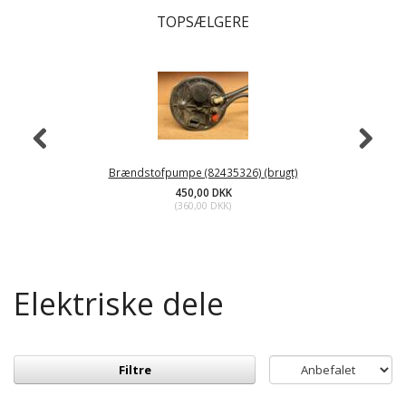
TOPSÆLGERE
Brændstofpumpe (82435326) (brugt)
450,00 DKK
(
360,00 DKK
)
Elektriske dele
Filtre