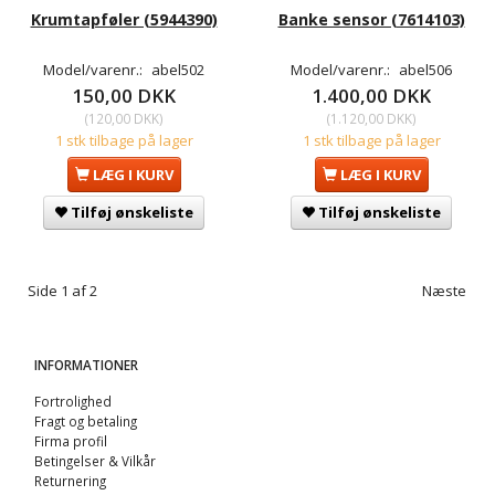
Krumtapføler (5944390)
Banke sensor (7614103)
Model/varenr.:
abel502
Model/varenr.:
abel506
150,00 DKK
1.400,00 DKK
(
120,00 DKK
)
(
1.120,00 DKK
)
1 stk tilbage på lager
1 stk tilbage på lager
LÆG I KURV
LÆG I KURV
Tilføj ønskeliste
Tilføj ønskeliste
Side 1 af 2
Næste
INFORMATIONER
Fortrolighed
Fragt og betaling
Firma profil
Betingelser & Vilkår
Returnering