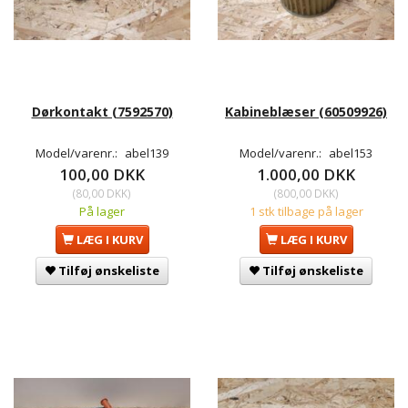
Dørkontakt (7592570)
Kabineblæser (60509926)
Model/varenr.:
abel139
Model/varenr.:
abel153
100,00 DKK
1.000,00 DKK
(
80,00 DKK
)
(
800,00 DKK
)
På lager
1 stk tilbage på lager
LÆG I KURV
LÆG I KURV
Tilføj ønskeliste
Tilføj ønskeliste