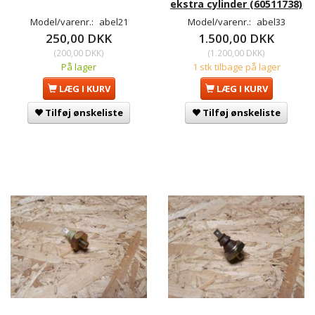
ekstra cylinder (60511738)
Model/varenr.:
abel21
Model/varenr.:
abel33
250,00 DKK
1.500,00 DKK
(
200,00 DKK
)
(
1.200,00 DKK
)
På lager
1 stk tilbage på lager
LÆG I KURV
LÆG I KURV
Tilføj ønskeliste
Tilføj ønskeliste