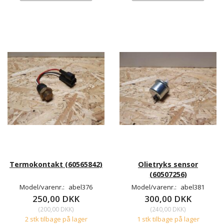
Termokontakt (60565842)
Olietryks sensor
(60507256)
Model/varenr.:
abel376
Model/varenr.:
abel381
250,00 DKK
300,00 DKK
(
200,00 DKK
)
(
240,00 DKK
)
2 stk tilbage på lager
1 stk tilbage på lager