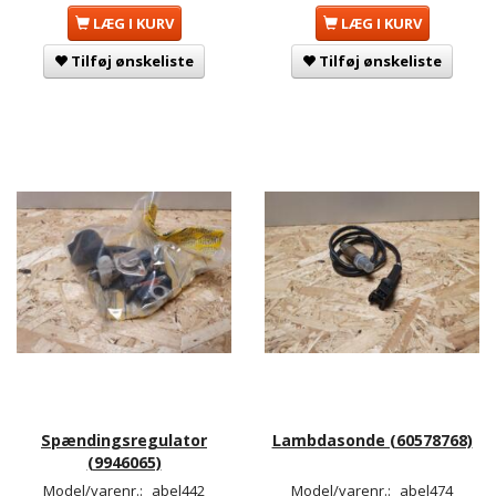
LÆG I KURV
LÆG I KURV
Tilføj ønskeliste
Tilføj ønskeliste
Spændingsregulator
Lambdasonde (60578768)
(9946065)
Model/varenr.:
abel442
Model/varenr.:
abel474