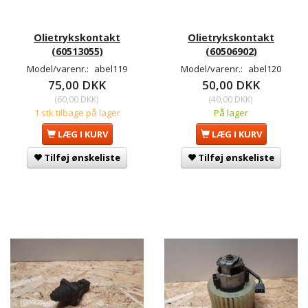
Olietrykskontakt
Olietrykskontakt
(60513055)
(60506902)
Model/varenr.:
abel119
Model/varenr.:
abel120
75,00 DKK
50,00 DKK
(
60,00 DKK
)
(
40,00 DKK
)
1 stk tilbage på lager
På lager
LÆG I KURV
LÆG I KURV
Tilføj ønskeliste
Tilføj ønskeliste