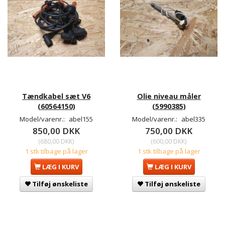
Tændkabel sæt V6
Olie niveau måler
(60564150)
(5990385)
Model/varenr.:
abel155
Model/varenr.:
abel335
850,00 DKK
750,00 DKK
(
680,00 DKK
)
(
600,00 DKK
)
1 stk tilbage på lager
1 stk tilbage på lager
LÆG I KURV
LÆG I KURV
Tilføj ønskeliste
Tilføj ønskeliste