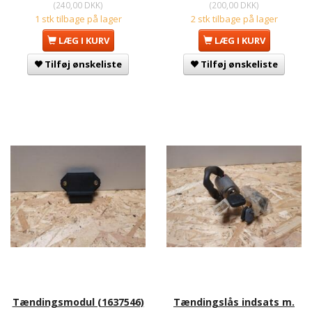
(
240,00 DKK
)
(
200,00 DKK
)
1 stk tilbage på lager
2 stk tilbage på lager
LÆG I KURV
LÆG I KURV
Tilføj ønskeliste
Tilføj ønskeliste
Tændingsmodul (1637546)
Tændingslås indsats m.