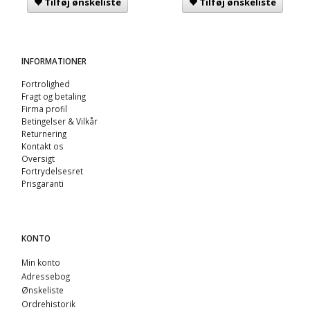
Tilføj ønskeliste
Tilføj ønskeliste
INFORMATIONER
Fortrolighed
Fragt og betaling
Firma profil
Betingelser & Vilkår
Returnering
Kontakt os
Oversigt
Fortrydelsesret
Prisgaranti
KONTO
Min konto
Adressebog
Ønskeliste
Ordrehistorik