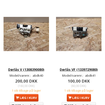
Dørlås V (1308390080)
Dørlås VF (1339729080)
Model/varenr.:
abdk40
Model/varenr.:
abdk41
200,00 DKK
100,00 DKK
(
160,00 DKK
)
(
80,00 DKK
)
1 stk tilbage på lager
1 stk tilbage på lager
LÆG I KURV
LÆG I KURV