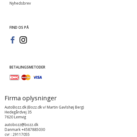
Nyhedsbrev
FIND OS PÅ
BETALINGSMETODER
Firma oplysninger
AutoBozz.dk (Bozz.dk v/ Martin Gavlshøj Berg)
Hedegårdvej 35
7620 Lemvig
autobozz@bozz.dk
Danmark +4587885030
cvr : 29117055