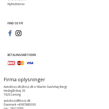
Nyhedsbrev
FIND OS PÅ
BETALINGSMETODER
Firma oplysninger
AutoBozz.dk (Bozz.dk v/ Martin Gavlshøj Berg)
Hedegårdvej 35
7620 Lemvig
autobozz@bozz.dk
Danmark +4587885030
cvr : 29117055