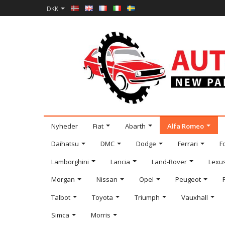
DKK
Nyheder
Fiat
Abarth
Alfa Romeo
Daihatsu
DMC
Dodge
Ferrari
F
Lamborghini
Lancia
Land-Rover
Lexu
Morgan
Nissan
Opel
Peugeot
Talbot
Toyota
Triumph
Vauxhall
Simca
Morris