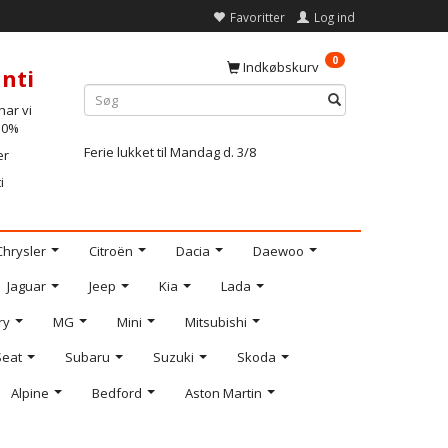
Favoritter
Log ind
0
Indkøbskurv
nti
ar vi
-10%
Ferie lukket til Mandag d. 3/8
er
i
Chrysler
Citroën
Dacia
Daewoo
Jaguar
Jeep
Kia
Lada
ry
MG
Mini
Mitsubishi
Seat
Subaru
Suzuki
Skoda
Alpine
Bedford
Aston Martin