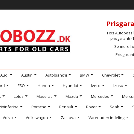
Prisgara
Hos Autobozz h
prisgaranti 
Se mere h
Prisgarant
Audi
Austin
Autobianchi
BMW
Chevrolet
ord
FSO
Honda
Hyundai
Iveco
Izusu
s
Lotus
Maserati
Mazda
Mercedes
Mercu
Pininfarina
Porsche
Renault
Rover
Saab
Volvo
Volkswagon
Zastava
Varer uden indeling