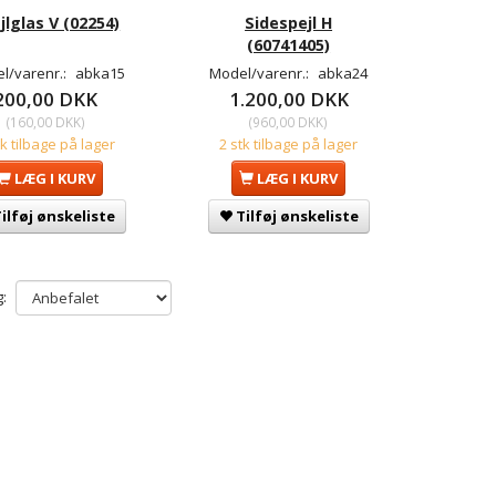
jlglas V (02254)
Sidespejl H
(60741405)
l/varenr.:
abka15
Model/varenr.:
abka24
200,00 DKK
1.200,00 DKK
(
160,00 DKK
)
(
960,00 DKK
)
tk tilbage på lager
2 stk tilbage på lager
LÆG I KURV
LÆG I KURV
ilføj ønskeliste
Tilføj ønskeliste
: