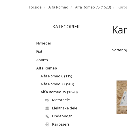
Forside
Alfa Romeo
Alfa Romeo 75 (162B)
Karos
Kar
KATEGORIER
Nyheder
Sortering
Fiat
Abarth
Alfa Romeo
Alfa Romeo 6 (119)
Alfa Romeo 33 (907)
Alfa Romeo 75 (162B)
Motordele
Elektriske dele
Under-vogn
Karosseri