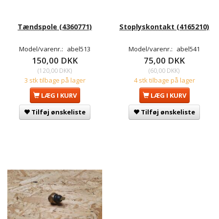
Tændspole (4360771)
Stoplyskontakt (4165210)
Model/varenr.:
abel513
Model/varenr.:
abel541
150,00 DKK
75,00 DKK
(
120,00 DKK
)
(
60,00 DKK
)
3 stk tilbage på lager
4 stk tilbage på lager
LÆG I KURV
LÆG I KURV
Tilføj ønskeliste
Tilføj ønskeliste