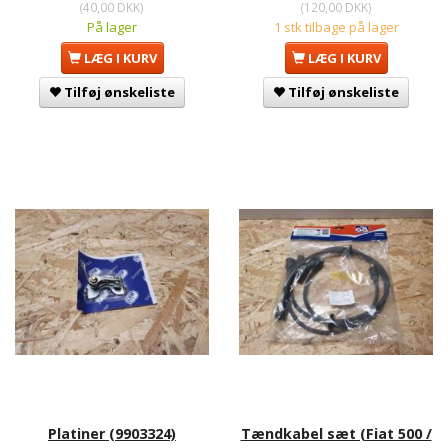
(
40,00 DKK
)
(
120,00 DKK
)
På lager
1 stk tilbage på lager
LÆG I KURV
LÆG I KURV
Tilføj ønskeliste
Tilføj ønskeliste
Platiner (9903324)
Tændkabel sæt (Fiat 500 /