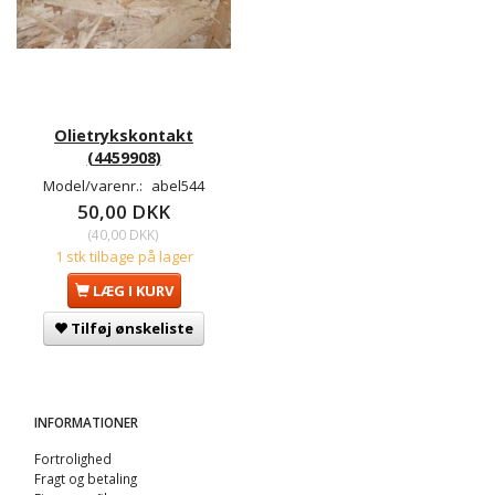
Olietrykskontakt
(4459908)
Model/varenr.:
abel544
50,00 DKK
(
40,00 DKK
)
1 stk tilbage på lager
LÆG I KURV
Tilføj ønskeliste
INFORMATIONER
Fortrolighed
Fragt og betaling