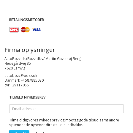
BETALINGSMETODER
Firma oplysninger
AutoBozz.dk (Bozz.dk v/ Martin Gavlshøj Berg)
Hedegårdvej 35
7620 Lemvig
autobozz@bozz.dk
Danmark +4587885030
cvr : 29117055
TILMELD NYHEDSBREV
Email-
adresse
Tilmeld dig vores nyhedsbrev og modtag gode tilbud samt andre
spændende nyheder direkte i din indbakke.