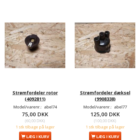
Strømfordeler rotor
Strømfordeler dæksel
(4092811)
(9908338)
Model/varenr.:
abel74
Model/varenr.:
abel77
75,00 DKK
125,00 DKK
(
60,00 DKK
)
(
100,00 DKK
)
1 stk tilbage på lager
1 stk tilbage på lager
LÆG I KURV
LÆG I KURV